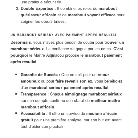
une pratique sécurisée.
Double Expertise :
Il combine les rôles de
marabout
guérisseur africain
et de
marabout voyant efficace
pour
soigner les cœurs brisés.
UN MARABOUT SÉRIEUX AVEC PAIEMENT APRÈS RÉSULTAT
Désormais
, vous n’avez plus besoin de douter pour
trouver un
marabout sérieux
. La confiance se gagne par les actes.
C’est
pourquoi
le Maître Adjinacou propose le
marabout paiement
après résultat
.
Garantie de Succès :
Que ce soit pour un
retour
amoureux
ou pour
faire revenir son ex
, vous bénéficiez
d’un
marabout sérieux paiement après résultat
.
Transparence :
Chaque
témoignage marabout sérieux
sur son compte confirme son statut de
meilleur maître
marabout africain
.
Accessibilité :
Il offre un service de
medium africain
gratuit
pour une première analyse, car son but est avant
tout d’aider son prochain.