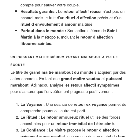
compte pour sauver votre couple.
Résultats garantis :
Le
retour affectif réussi
n’est pas un
hasard, mais le fruit d’un
rituel d affection
précis et d’un
rituel d envoutement d amour
maîtrisé.
Partout dans le monde :
Son action s’étend de
Saint
Martin
à la métropole, incluant le
retour d affection
libourne saintes
.
UN PUISSANT MAÎTRE MÉDIUM VOYANT MARABOUT À VOTRE
ÉCOUTE
Le titre de
grand maître marabout du monde
s’acquiert par des
actes concrets. En tant que
grand maitre vaudou
et
puissant
marabout
, Adjinacou analyse les
retour affectif symptômes
pour s’assurer que l’envoûtement progresse positivement.
La Voyance :
Une séance de
retour ex voyance
permet de
comprendre pourquoi l’autre est parti.
Le Rituel :
Le
retour amoureux rituel
utilise des forces
ancestrales pour un
retour immédiat de l être aimé
.
La Confiance :
Le Maître propose le
retour d affection
paiement apres resultat
, une preuve de son statut de
bon