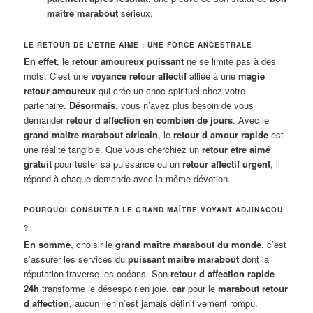
maitre marabout
sérieux.
LE RETOUR DE L’ÊTRE AIMÉ : UNE FORCE ANCESTRALE
En effet
, le
retour amoureux puissant
ne se limite pas à des
mots. C’est une
voyance retour affectif
alliée à une
magie
retour amoureux
qui crée un choc spirituel chez votre
partenaire.
Désormais
, vous n’avez plus besoin de vous
demander
retour d affection en combien de jours
. Avec le
grand maitre marabout africain
, le
retour d amour rapide
est
une réalité tangible. Que vous cherchiez un
retour etre aimé
gratuit
pour tester sa puissance ou un
retour affectif urgent
, il
répond à chaque demande avec la même dévotion.
POURQUOI CONSULTER LE GRAND MAÎTRE VOYANT ADJINACOU
?
En somme
, choisir le
grand maître marabout du monde
, c’est
s’assurer les services du
puissant maitre marabout
dont la
réputation traverse les océans. Son
retour d affection rapide
24h
transforme le désespoir en joie,
car
pour le
marabout retour
d affection
, aucun lien n’est jamais définitivement rompu.