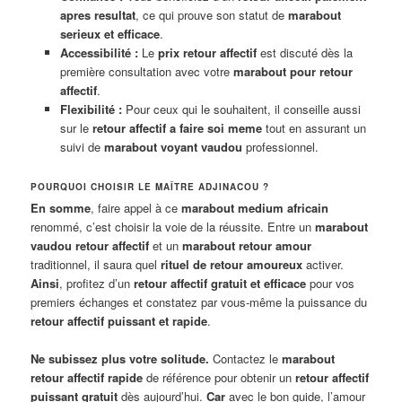
apres resultat
, ce qui prouve son statut de
marabout
serieux et efficace
.
Accessibilité :
Le
prix retour affectif
est discuté dès la
première consultation avec votre
marabout pour retour
affectif
.
Flexibilité :
Pour ceux qui le souhaitent, il conseille aussi
sur le
retour affectif a faire soi meme
tout en assurant un
suivi de
marabout voyant vaudou
professionnel.
POURQUOI CHOISIR LE MAÎTRE ADJINACOU ?
En somme
, faire appel à ce
marabout medium africain
renommé, c’est choisir la voie de la réussite. Entre un
marabout
vaudou retour affectif
et un
marabout retour amour
traditionnel, il saura quel
rituel de retour amoureux
activer.
Ainsi
, profitez d’un
retour affectif gratuit et efficace
pour vos
premiers échanges et constatez par vous-même la puissance du
retour affectif puissant et rapide
.
Ne subissez plus votre solitude.
Contactez le
marabout
retour affectif rapide
de référence pour obtenir un
retour affectif
puissant gratuit
dès aujourd’hui.
Car
avec le bon guide, l’amour