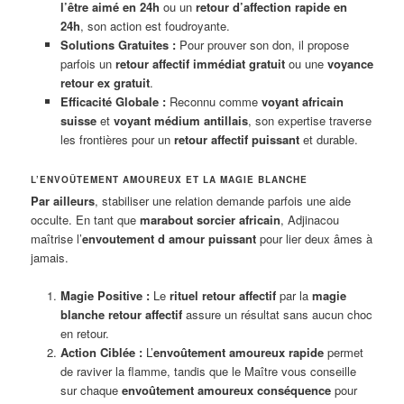
l’être aimé en 24h
ou un
retour d’affection rapide en
24h
, son action est foudroyante.
Solutions Gratuites :
Pour prouver son don, il propose
parfois un
retour affectif immédiat gratuit
ou une
voyance
retour ex gratuit
.
Efficacité Globale :
Reconnu comme
voyant africain
suisse
et
voyant médium antillais
, son expertise traverse
les frontières pour un
retour affectif puissant
et durable.
L’ENVOÛTEMENT AMOUREUX ET LA MAGIE BLANCHE
Par ailleurs
, stabiliser une relation demande parfois une aide
occulte. En tant que
marabout sorcier africain
, Adjinacou
maîtrise l’
envoutement d amour puissant
pour lier deux âmes à
jamais.
Magie Positive :
Le
rituel retour affectif
par la
magie
blanche retour affectif
assure un résultat sans aucun choc
en retour.
Action Ciblée :
L’
envoûtement amoureux rapide
permet
de raviver la flamme, tandis que le Maître vous conseille
sur chaque
envoûtement amoureux conséquence
pour