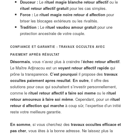
Douceur :
Le
rituel magie blanche retour affectif
ou le
rituel retour affectif gratuit
pour les cas simples.
Force :
Le
rituel magie noire retour d affection
pour
briser les blocages extérieurs ou les rivalités.
Tradition :
Le
rituel vaudou amour gratuit
pour une
protection ancestrale de votre couple.
CONFIANCE ET GARANTIE : TRAVAUX OCCULTES AVEC
PAIEMENT APRÈS RÉSULTAT
Désormais
, vous n’avez plus à craindre l’
échec retour affectif
.
Le Maître Adjinacou est un
voyant retour affectif rapide
qui
prône la transparence.
C’est pourquoi
il propose des
travaux
occultes paiement apres resultat
.
En outre
, il offre des
solutions pour ceux qui souhaitent s’investir personnellement,
comme le
rituel retour affectif a faire soi meme
ou le
rituel
retour amoureux à faire soi même
. Cependant, pour un
rituel
retour d affection qui marche
à coup sûr, l’expertise d’un initié
reste votre meilleure garantie.
En somme
, si vous cherchez des
travaux occultes efficace et
pas cher
, vous êtes à la bonne adresse. Ne laissez plus la