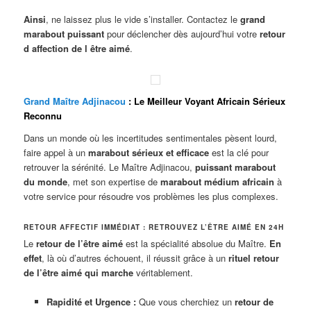
Ainsi
, ne laissez plus le vide s’installer. Contactez le
grand
marabout puissant
pour déclencher dès aujourd’hui votre
retour
d affection de l être aimé
.
Grand Maître Adjinacou
: Le Meilleur Voyant Africain Sérieux
Reconnu
Dans un monde où les incertitudes sentimentales pèsent lourd,
faire appel à un
marabout sérieux et efficace
est la clé pour
retrouver la sérénité. Le Maître Adjinacou,
puissant marabout
du monde
, met son expertise de
marabout médium africain
à
votre service pour résoudre vos problèmes les plus complexes.
RETOUR AFFECTIF IMMÉDIAT : RETROUVEZ L’ÊTRE AIMÉ EN 24H
Le
retour de l’être aimé
est la spécialité absolue du Maître.
En
effet
, là où d’autres échouent, il réussit grâce à un
rituel retour
de l’être aimé qui marche
véritablement.
Rapidité et Urgence :
Que vous cherchiez un
retour de