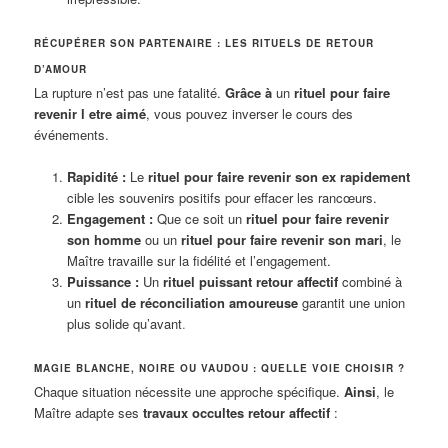
RÉCUPÉRER SON PARTENAIRE : LES RITUELS DE RETOUR
D’AMOUR
La rupture n’est pas une fatalité.
Grâce à
un
rituel pour faire
revenir l etre aimé
, vous pouvez inverser le cours des
événements.
Rapidité :
Le
rituel pour faire revenir son ex rapidement
cible les souvenirs positifs pour effacer les rancœurs.
Engagement :
Que ce soit un
rituel pour faire revenir
son homme
ou un
rituel pour faire revenir son mari
, le
Maître travaille sur la fidélité et l’engagement.
Puissance :
Un
rituel puissant retour affectif
combiné à
un
rituel de réconciliation amoureuse
garantit une union
plus solide qu’avant
.
MAGIE BLANCHE, NOIRE OU VAUDOU : QUELLE VOIE CHOISIR ?
Chaque situation nécessite une approche spécifique.
Ainsi
, le
Maître adapte ses
travaux occultes retour affectif
: