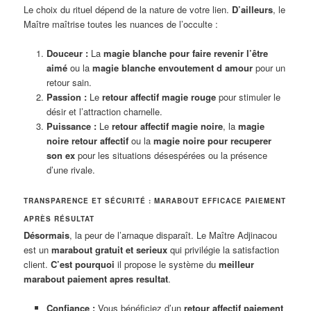
Le choix du rituel dépend de la nature de votre lien.
D’ailleurs
, le
Maître maîtrise toutes les nuances de l’occulte :
Douceur :
La
magie blanche pour faire revenir l’être
aimé
ou la
magie blanche envoutement d amour
pour un
retour sain.
Passion :
Le
retour affectif magie rouge
pour stimuler le
désir et l’attraction charnelle.
Puissance :
Le
retour affectif magie noire
, la
magie
noire retour affectif
ou la
magie noire pour recuperer
son ex
pour les situations désespérées ou la présence
d’une rivale.
TRANSPARENCE ET SÉCURITÉ : MARABOUT EFFICACE PAIEMENT
APRÈS RÉSULTAT
Désormais
, la peur de l’arnaque disparaît. Le Maître Adjinacou
est un
marabout gratuit et serieux
qui privilégie la satisfaction
client.
C’est pourquoi
il propose le système du
meilleur
marabout paiement apres resultat
.
Confiance :
Vous bénéficiez d’un
retour affectif paiement