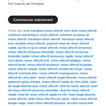
finit toujours par triompher.
Commencer maintenant
Publié dans
avis marabout retour affectif
,
avis rituel retour affectif
,
comment fonctionne le retour affectif
,
comment se passe un
retour affectif
,
marabout retour affectif
,
marabout retour affectif
avis
,
medium retour affectif
,
puissant rituel de retour affectif
rapide
,
qu'est ce qu'un retour affectif
,
retour affectif amoureux
,
retour affectif amoureux immédiat
,
retour affectif amoureux
immédiat rapide
,
retour affectif amoureux rapide
,
retour affectif
avec photo
,
retour affectif avis
,
retour affectif belgique
,
retour
affectif benin
,
retour affectif bordeaux
,
retour affectif bruxelles
,
retour affectif canada
,
retour affectif combien de temps
,
retour
affectif comment faire
,
retour affectif conséquences
,
retour
affectif de l être aimé
,
retour affectif magie blanche
,
retour affectif
paiement après résultat
,
retour affectif rapide de l être aimé
,
rituel
de magie blanche pour retour affectif
,
rituel de retour affectif
,
rituel
de retour affectif amoureux immédiat
,
rituel de retour affectif
rapide
,
rituel de retour affectif rapide en 24h
,
rituel magie blanche
retour affectif
,
rituel retour affectif avec photo
,
rituel retour affectif
bougie rouge
,
rituel retour affectif puissant
,
sorcière marocaine