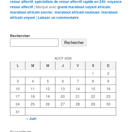
retour affectif
,
spécialiste de retour affectif rapide en 24h
,
voyance
retour affectif
|
Marqué avec
grand marabout voyant africain
,
marabout africain sorcier
,
marabout africain toulouse
,
marabout
africain voyant
|
Laisser un commentaire
Rechercher
Rechercher
AOÛT 2026
L
M
M
J
V
S
D
1
2
3
4
5
6
7
8
9
10
11
12
13
14
15
16
17
18
19
20
21
22
23
24
25
26
27
28
29
30
31
« Juin
Recent Posts