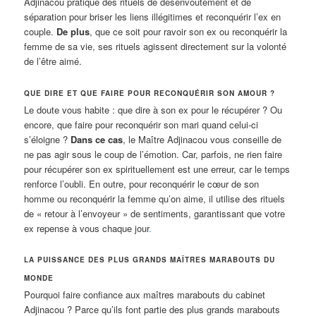
Adjinacou pratique des rituels de désenvoûtement et de
séparation pour briser les liens illégitimes et reconquérir l’ex en
couple.
De plus
, que ce soit pour ravoir son ex ou reconquérir la
femme de sa vie, ses rituels agissent directement sur la volonté
de l’être aimé.
QUE DIRE ET QUE FAIRE POUR RECONQUÉRIR SON AMOUR ?
Le doute vous habite : que dire à son ex pour le récupérer ? Ou
encore, que faire pour reconquérir son mari quand celui-ci
s’éloigne ?
Dans ce cas
, le Maître Adjinacou vous conseille de
ne pas agir sous le coup de l’émotion. Car, parfois, ne rien faire
pour récupérer son ex spirituellement est une erreur, car le temps
renforce l’oubli. En outre, pour reconquérir le cœur de son
homme ou reconquérir la femme qu’on aime, il utilise des rituels
de « retour à l’envoyeur » de sentiments, garantissant que votre
ex repense à vous chaque jour
.
LA PUISSANCE DES PLUS GRANDS MAÎTRES MARABOUTS DU
MONDE
Pourquoi faire confiance aux maîtres marabouts du cabinet
Adjinacou ? Parce qu’ils font partie des plus grands marabouts