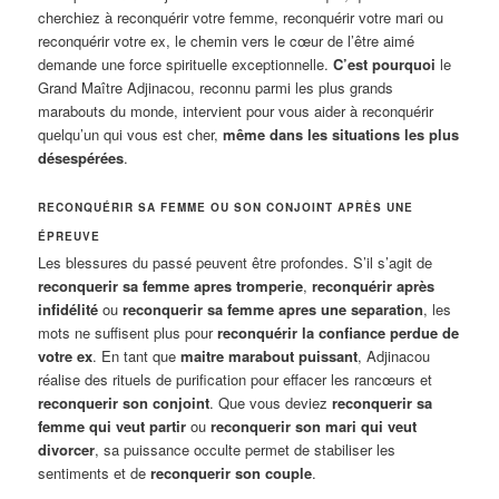
cherchiez à reconquérir votre femme, reconquérir votre mari ou
reconquérir votre ex, le chemin vers le cœur de l’être aimé
demande une force spirituelle exceptionnelle.
C’est pourquoi
le
Grand Maître Adjinacou, reconnu parmi les plus grands
marabouts du monde, intervient pour vous aider à reconquérir
quelqu’un qui vous est cher,
même dans les situations les plus
désespérées
.
RECONQUÉRIR SA FEMME OU SON CONJOINT APRÈS UNE
ÉPREUVE
Les blessures du passé peuvent être profondes. S’il s’agit de
reconquerir sa femme apres tromperie
,
reconquérir après
infidélité
ou
reconquerir sa femme apres une separation
, les
mots ne suffisent plus pour
reconquérir la confiance perdue de
votre ex
. En tant que
maitre marabout puissant
, Adjinacou
réalise des rituels de purification pour effacer les rancœurs et
reconquerir son conjoint
. Que vous deviez
reconquerir sa
femme qui veut partir
ou
reconquerir son mari qui veut
divorcer
, sa puissance occulte permet de stabiliser les
sentiments et de
reconquerir son couple
.