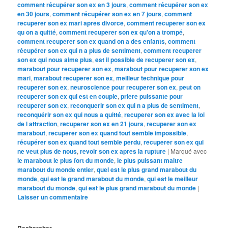
comment récupérer son ex en 3 jours
,
comment récupérer son ex
en 30 jours
,
comment récupérer son ex en 7 jours
,
comment
recuperer son ex mari apres divorce
,
comment recuperer son ex
qu on a quitté
,
comment recuperer son ex qu'on a trompé
,
comment recuperer son ex quand on a des enfants
,
comment
récupérer son ex qui n a plus de sentiment
,
comment recuperer
son ex qui nous aime plus
,
est il possible de recuperer son ex
,
marabout pour recuperer son ex
,
marabout pour recuperer son ex
mari
,
marabout recuperer son ex
,
meilleur technique pour
recuperer son ex
,
neuroscience pour recuperer son ex
,
peut on
recuperer son ex qui est en couple
,
priere puissante pour
recuperer son ex
,
reconquerir son ex qui n a plus de sentiment
,
reconquérir son ex qui nous a quitté
,
recuperer son ex avec la loi
de l attraction
,
recuperer son ex en 21 jours
,
recuperer son ex
marabout
,
recuperer son ex quand tout semble impossible
,
récupérer son ex quand tout semble perdu
,
recuperer son ex qui
ne veut plus de nous
,
revoir son ex apres la rupture
|
Marqué avec
le marabout le plus fort du monde
,
le plus puissant maitre
marabout du monde entier
,
quel est le plus grand marabout du
monde
,
qui est le grand marabout du monde
,
qui est le meilleur
marabout du monde
,
qui est le plus grand marabout du monde
|
Laisser un commentaire