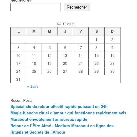
Rechercher
Rechercher
AOÛT 2026
L
M
M
J
V
S
D
1
2
3
4
5
6
7
8
9
10
11
12
13
14
15
16
17
18
19
20
21
22
23
24
25
26
27
28
29
30
31
« Juin
Recent Posts
Spécialiste de retour affectif rapide puissant en 24h
Magie blanche rituel d’amour qui fonctionne rapidement avis
Marabout envoûtement amoureux rapide
Retour de l’Être Aimé : Medium Marabout en ligne des
Rituels et Secrets de l’Amour