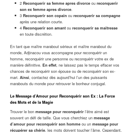
2
Reconquerir sa femme apres divorce
ou
reconquerir
son ex femme apres divorce
.
3
Reconquerir son copain
ou
reconquerir sa compagne
après une relation courte.
4
Reconquerir son amant
ou
reconquerir sa maitresse
en toute discrétion.
En tant que maître marabout sérieux et maître marabout du
monde, Adjinacou vous accompagne pour reconquérir un
homme, reconquérir une personne ou reconquérir votre ex de
manière définitive.
En effet
, ne laissez pas le temps effacer vos
chances de reconquérir son épouse ou de reconquérir son ex-
mari.
Ainsi
, contactez dès aujourd’hui l’un des puissants
marabouts du monde pour retrouver le bonheur conjugal.
Le Message d’Amour pour Reconquérir son Ex : La Force
des Mots et de la Magie
Trouver le bon
message pour reconquérir
l’être aimé est
souvent un défi de taille. Que vous cherchiez un
message
d’amour pour reconquérir son homme
ou un
message pour
récupérer sa chérie
, les mots doivent toucher l’âme. Cependant,