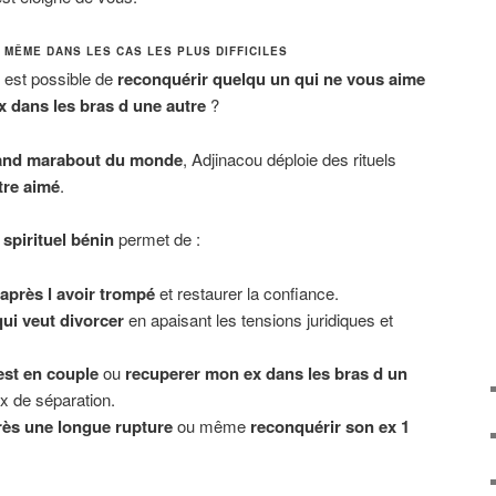
MÊME DANS LES CAS LES PLUS DIFFICILES
 est possible de
reconquérir quelqu un qui ne vous aime
x dans les bras d une autre
?
and marabout du monde
, Adjinacou déploie des rituels
tre aimé
.
 spirituel bénin
permet de :
près l avoir trompé
et restaurer la confiance.
ui veut divorcer
en apaisant les tensions juridiques et
st en couple
ou
recuperer mon ex dans les bras d un
x de séparation.
rès une longue rupture
ou même
reconquérir son ex 1