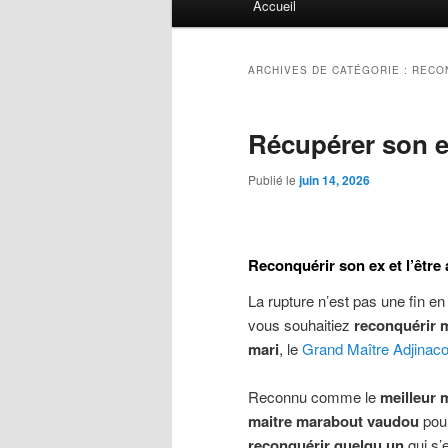
Accueil
principal
ARCHIVES DE CATÉGORIE :
RECON
Récupérer son e
Publié le
juin 14, 2026
Reconquérir son ex et l’êtr
La rupture n’est pas une fin 
vous souhaitiez
reconquérir 
mari
, le
Grand Maître Adjinac
Reconnu comme le
meilleur 
maitre marabout vaudou
pour
reconquérir quelqu un
qui s’