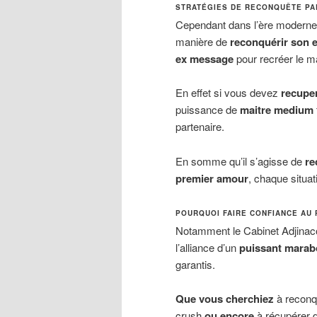
STRATÉGIES DE RECONQUÊTE PA
Cependant dans l’ère moderne, 
manière de
reconquérir son 
ex message
pour recréer le 
En effet si vous devez
recuper
puissance de
maitre medium
partenaire.
En somme qu’il s’agisse de
re
premier amour
, chaque situat
POURQUOI FAIRE CONFIANCE AU
Notamment le Cabinet Adjinaco
l’alliance d’un
puissant marab
garantis.
Que vous cherchiez
à reconqu
crush
ou encore
à récupérer d