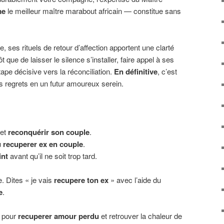
me
le meilleur maître marabout africain — constitue sans
lle, ses rituels de retour d’affection apportent une clarté
tôt que de laisser le silence s’installer, faire appel à ses
tape décisive vers la réconciliation.
En définitive
, c’est
os regrets en un futur amoureux serein.
et
reconquérir son couple
.
u
recuperer ex en couple
.
int
avant qu’il ne soit trop tard.
. Dites « je vais
recupere ton ex
» avec l’aide du
e
.
u pour
recuperer amour perdu
et retrouver la chaleur de