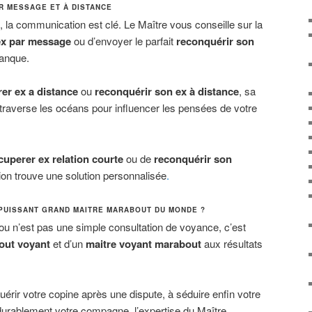
R MESSAGE ET À DISTANCE
la communication est clé. Le Maître vous conseille sur la
ex par message
ou d’envoyer le parfait
reconquérir son
manque.
er ex a distance
ou
reconquérir son ex à distance
, sa
traverse les océans pour influencer les pensées de votre
cuperer ex relation courte
ou de
reconquérir son
ion trouve une solution personnalisée
.
 PUISSANT GRAND MAITRE MARABOUT DU MONDE ?
u n’est pas une simple consultation de voyance, c’est
out voyant
et d’un
maitre voyant marabout
aux résultats
érir votre copine après une dispute, à séduire enfin votre
urablement votre compagne, l’expertise du Maître