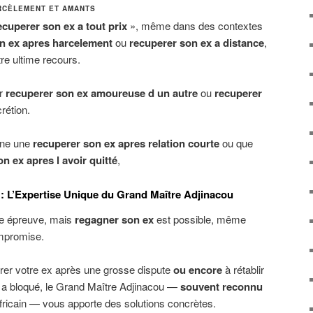
ARCÈLEMENT ET AMANTS
ecuperer son ex a tout prix
», même dans des contextes
n ex apres harcelement
ou
recuperer son ex a distance
,
tre ultime recours.
ur
recuperer son ex amoureuse d un autre
ou
recuperer
rétion.
rne une
recuperer son ex apres relation courte
ou que
n ex apres l avoir quitté
,
 L’Expertise Unique du Grand Maître Adjinacou
une épreuve, mais
regagner son ex
est possible, même
ompromise.
rer votre ex après une grosse dispute
ou encore
à rétablir
s a bloqué, le Grand Maître Adjinacou —
souvent reconnu
fricain — vous apporte des solutions concrètes.