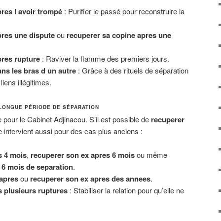
res l avoir trompé
: Purifier le passé pour reconstruire la
res une dispute
ou
recuperer sa copine apres une
res rupture
: Raviver la flamme des premiers jours.
s les bras d un autre
: Grâce à des rituels de séparation
liens illégitimes.
LONGUE PÉRIODE DE SÉPARATION
 pour le Cabinet Adjinacou. S’il est possible de
recuperer
re intervient aussi pour des cas plus anciens :
s 4 mois
,
recuperer son ex apres 6 mois
ou même
 6 mois de separation
.
apres
ou
recuperer son ex apres des annees
.
 plusieurs ruptures
: Stabiliser la relation pour qu’elle ne