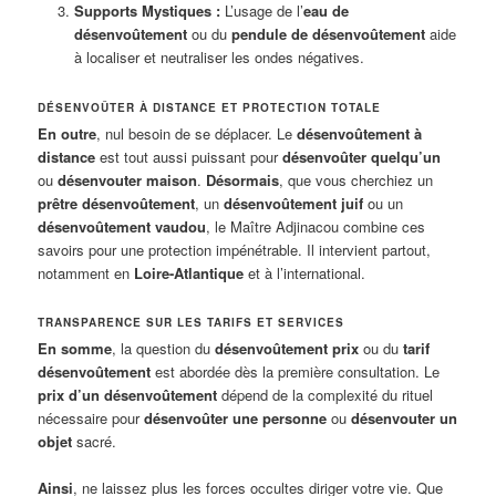
Supports Mystiques :
L’usage de l’
eau de
désenvoûtement
ou du
pendule de désenvoûtement
aide
à localiser et neutraliser les ondes négatives.
DÉSENVOÛTER À DISTANCE ET PROTECTION TOTALE
En outre
, nul besoin de se déplacer. Le
désenvoûtement à
distance
est tout aussi puissant pour
désenvoûter quelqu’un
ou
désenvouter maison
.
Désormais
, que vous cherchiez un
prêtre désenvoûtement
, un
désenvoûtement juif
ou un
désenvoûtement vaudou
, le Maître Adjinacou combine ces
savoirs pour une protection impénétrable. Il intervient partout,
notamment en
Loire-Atlantique
et à l’international.
TRANSPARENCE SUR LES TARIFS ET SERVICES
En somme
, la question du
désenvoûtement prix
ou du
tarif
désenvoûtement
est abordée dès la première consultation. Le
prix d’un désenvoûtement
dépend de la complexité du rituel
nécessaire pour
désenvoûter une personne
ou
désenvouter un
objet
sacré.
Ainsi
, ne laissez plus les forces occultes diriger votre vie. Que