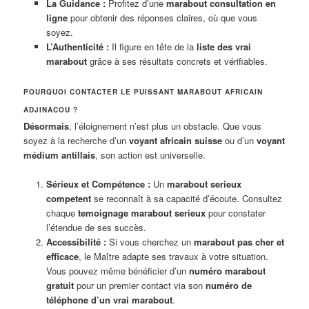
La Guidance :
Profitez d’une
marabout consultation en
ligne
pour obtenir des réponses claires, où que vous
soyez.
L’Authenticité :
Il figure en tête de la
liste des vrai
marabout
grâce à ses résultats concrets et vérifiables.
POURQUOI CONTACTER LE PUISSANT MARABOUT AFRICAIN
ADJINACOU ?
Désormais
, l’éloignement n’est plus un obstacle. Que vous
soyez à la recherche d’un
voyant africain suisse
ou d’un
voyant
médium antillais
, son action est universelle.
Sérieux et Compétence :
Un
marabout serieux
competent
se reconnaît à sa capacité d’écoute. Consultez
chaque
temoignage marabout serieux
pour constater
l’étendue de ses succès.
Accessibilité :
Si vous cherchez un
marabout pas cher et
efficace
, le Maître adapte ses travaux à votre situation.
Vous pouvez même bénéficier d’un
numéro marabout
gratuit
pour un premier contact via son
numéro de
téléphone d’un vrai marabout
.