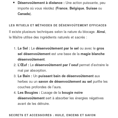
Désenvoûtement à distance :
Une action puissante, peu
importe où vous résidez (
France
,
Belgique
,
Suisse
ou
Canada
).
LES RITUELS ET MÉTHODES DE DÉSENVOÛTEMENT EFFICACES
Il existe plusieurs techniques selon la nature du blocage.
Ainsi
,
le Maître utilise des ingrédients naturels et sacrés :
Le Sel :
Le
désenvoûtement par le sel
ou avec le
gros
sel désenvoûtement
est une base de la
magie blanche
désenvoûtement
.
L’Œuf :
Le
désenvoûtement par l’oeuf
permet d’extraire le
mal par absorption.
Le Bain :
Un
puissant bain de désenvoûtement
aux
herbes ou un
savon de désenvoûtement au sel
purifie les
couches profondes de l’aura.
Les Bougies :
L’usage de la
bougie noire
désenvoûtement
sert à absorber les énergies négatives
avant de les détruire.
SECRETS ET ACCESSOIRES : HUILE, ENCENS ET SAVON