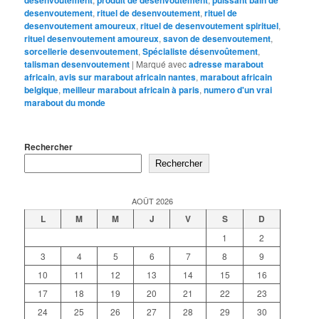
desenvoutement
produit de désenvoûtement
puissant bain de
desenvoutement
,
rituel de desenvoutement
,
rituel de
desenvoutement amoureux
,
rituel de desenvoutement spirituel
,
rituel desenvoutement amoureux
,
savon de desenvoutement
,
sorcellerie desenvoutement
,
Spécialiste désenvoûtement
,
talisman desenvoutement
|
Marqué avec
adresse marabout
africain
,
avis sur marabout africain nantes
,
marabout africain
belgique
,
meilleur marabout africain à paris
,
numero d'un vrai
marabout du monde
Rechercher
Rechercher
AOÛT 2026
L
M
M
J
V
S
D
1
2
3
4
5
6
7
8
9
10
11
12
13
14
15
16
17
18
19
20
21
22
23
24
25
26
27
28
29
30