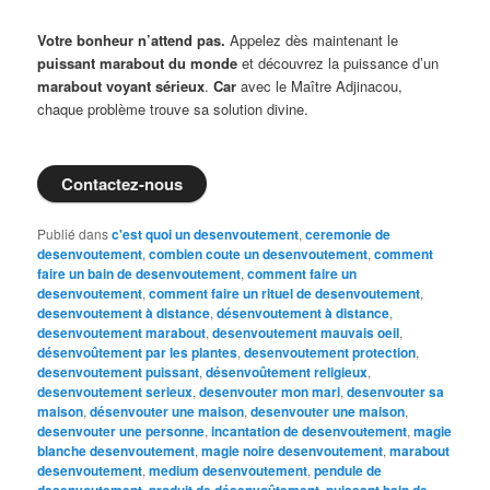
Votre bonheur n’attend pas.
Appelez dès maintenant le
puissant marabout du monde
et découvrez la puissance d’un
marabout voyant sérieux
.
Car
avec le Maître Adjinacou,
chaque problème trouve sa solution divine.
Contactez-nous
Publié dans
c'est quoi un desenvoutement
,
ceremonie de
desenvoutement
,
combien coute un desenvoutement
,
comment
faire un bain de desenvoutement
,
comment faire un
desenvoutement
,
comment faire un rituel de desenvoutement
,
desenvoutement à distance
,
désenvoutement à distance
,
desenvoutement marabout
,
desenvoutement mauvais oeil
,
désenvoûtement par les plantes
,
desenvoutement protection
,
desenvoutement puissant
,
désenvoûtement religieux
,
desenvoutement serieux
,
desenvouter mon mari
,
desenvouter sa
maison
,
désenvouter une maison
,
desenvouter une maison
,
desenvouter une personne
,
incantation de desenvoutement
,
magie
blanche desenvoutement
,
magie noire desenvoutement
,
marabout
desenvoutement
,
medium desenvoutement
,
pendule de
,
,