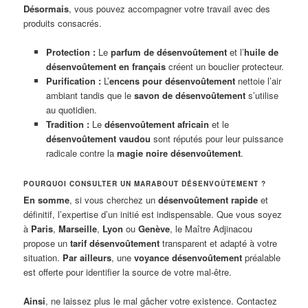
Désormais
, vous pouvez accompagner votre travail avec des
produits consacrés.
Protection :
Le
parfum de désenvoûtement
et l’
huile de
désenvoûtement en français
créent un bouclier protecteur.
Purification :
L’
encens pour désenvoûtement
nettoie l’air
ambiant tandis que le
savon de désenvoûtement
s’utilise
au quotidien.
Tradition :
Le
désenvoûtement africain
et le
désenvoûtement vaudou
sont réputés pour leur puissance
radicale contre la
magie noire désenvoûtement
.
POURQUOI CONSULTER UN MARABOUT DÉSENVOÛTEMENT ?
En somme
, si vous cherchez un
désenvoûtement rapide
et
définitif, l’expertise d’un initié est indispensable. Que vous soyez
à
Paris
,
Marseille
,
Lyon
ou
Genève
, le Maître Adjinacou
propose un
tarif désenvoûtement
transparent et adapté à votre
situation.
Par ailleurs
, une
voyance désenvoûtement
préalable
est offerte pour identifier la source de votre mal-être.
Ainsi
, ne laissez plus le mal gâcher votre existence. Contactez