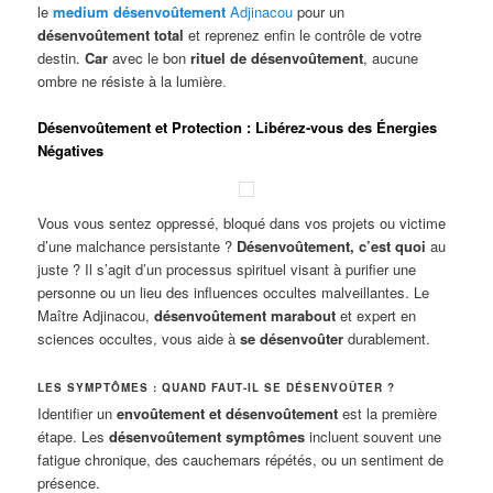
le
medium désenvoûtement
Adjinacou
pour un
désenvoûtement total
et reprenez enfin le contrôle de votre
destin.
Car
avec le bon
rituel de désenvoûtement
, aucune
ombre ne résiste à la lumière
.
Désenvoûtement et Protection : Libérez-vous des Énergies
Négatives
Vous vous sentez oppressé, bloqué dans vos projets ou victime
d’une malchance persistante ?
Désenvoûtement, c’est quoi
au
juste ? Il s’agit d’un processus spirituel visant à purifier une
personne ou un lieu des influences occultes malveillantes. Le
Maître Adjinacou,
désenvoûtement marabout
et expert en
sciences occultes, vous aide à
se désenvoûter
durablement.
LES SYMPTÔMES : QUAND FAUT-IL SE DÉSENVOÛTER ?
Identifier un
envoûtement et désenvoûtement
est la première
étape. Les
désenvoûtement symptômes
incluent souvent une
fatigue chronique, des cauchemars répétés, ou un sentiment de
présence.