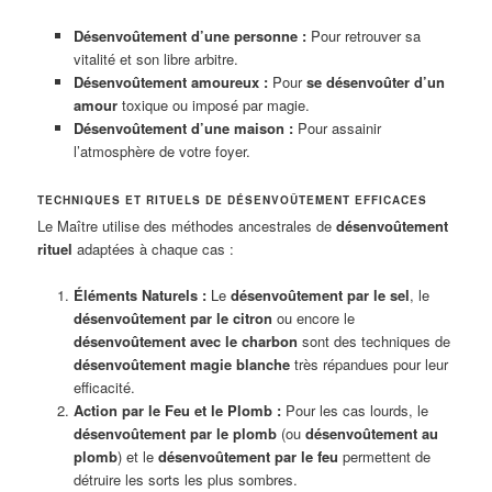
Désenvoûtement d’une personne :
Pour retrouver sa
vitalité et son libre arbitre.
Désenvoûtement amoureux :
Pour
se désenvoûter d’un
amour
toxique ou imposé par magie.
Désenvoûtement d’une maison :
Pour assainir
l’atmosphère de votre foyer.
TECHNIQUES ET RITUELS DE DÉSENVOÛTEMENT EFFICACES
Le Maître utilise des méthodes ancestrales de
désenvoûtement
rituel
adaptées à chaque cas :
Éléments Naturels :
Le
désenvoûtement par le sel
, le
désenvoûtement par le citron
ou encore le
désenvoûtement avec le charbon
sont des techniques de
désenvoûtement magie blanche
très répandues pour leur
efficacité.
Action par le Feu et le Plomb :
Pour les cas lourds, le
désenvoûtement par le plomb
(ou
désenvoûtement au
plomb
) et le
désenvoûtement par le feu
permettent de
détruire les sorts les plus sombres.