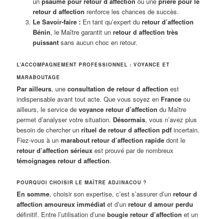
un
psaume pour retour d affection
ou une
prière pour le
retour d affection
renforce les chances de succès.
Le Savoir-faire :
En tant qu’expert du
retour d’affection
Bénin
, le Maître garantit un
retour d affection très
puissant
sans aucun choc en retour.
L’ACCOMPAGNEMENT PROFESSIONNEL : VOYANCE ET
MARABOUTAGE
Par ailleurs
, une
consultation de retour d affection
est
indispensable avant tout acte. Que vous soyez en
France
ou
ailleurs, le service de
voyance retour d’affection
du Maître
permet d’analyser votre situation.
Désormais
, vous n’avez plus
besoin de chercher un
rituel de retour d affection pdf
incertain.
Fiez-vous à un
marabout retour d’affection rapide
dont le
retour d’affection sérieux
est prouvé par de nombreux
témoignages retour d affection
.
POURQUOI CHOISIR LE MAÎTRE ADJINACOU ?
En somme
, choisir son expertise, c’est s’assurer d’un
retour d
affection amoureux immédiat
et d’un
retour d amour perdu
définitif. Entre l’utilisation d’une
bougie retour d’affection
et un