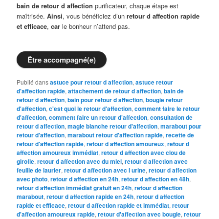
bain de retour d affection
purificateur, chaque étape est
maîtrisée.
Ainsi
, vous bénéficiez d’un
retour d affection rapide
et efficace
,
car
le bonheur n’attend pas.
Être accompagné(e)
Publié dans
astuce pour retour d affection
,
astuce retour
d'affection rapide
,
attachement de retour d affection
,
bain de
retour d affection
,
bain pour retour d affection
,
bougie retour
d'affection
,
c'est quoi le retour d'affection
,
comment faire le retour
d'affection
,
comment faire un retour d'affection
,
consultation de
retour d affection
,
magie blanche retour d'affection
,
marabout pour
retour d'affection
,
marabout retour d'affection rapide
,
recette de
retour d'affection rapide
,
retour d affection amoureux
,
retour d
affection amoureux immédiat
,
retour d affection avec clou de
girofle
,
retour d affection avec du miel
,
retour d affection avec
feuille de laurier
,
retour d affection avec l urine
,
retour d affection
avec photo
,
retour d affection en 24h
,
retour d affection en 48h
,
retour d affection immédiat gratuit en 24h
,
retour d affection
marabout
,
retour d affection rapide en 24h
,
retour d affection
rapide et efficace
,
retour d affection rapide et immédiat
,
retour
d'affection amoureux rapide
,
retour d'affection avec bougie
,
retour