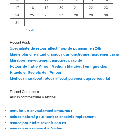
17
18
19
20
21
22
23
24
25
26
27
28
29
30
31
« Juin
Recent Posts
Spécialiste de retour affectif rapide puissant en 24h
Magie blanche rituel d’amour qui fonctionne rapidement avis
Marabout envoûtement amoureux rapide
Retour de l’Être Aimé : Medium Marabout en ligne des
Rituels et Secrets de l’Amour
Meilleur marabout retour affectif paiement après résultat
Recent Comments
Aucun commentaire à afficher.
annuler un envoutement amoureux
astuce naturel pour tomber enceinte rapidement
astuce pour faire revenir son ex
astuce pour retour d affection