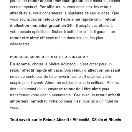
parfois un
retour affectif immédiat gratuit
pour initier le premier
contact spirituel.
Par ailleurs
, si vous consultez les
retour
affectif avis
, vous constaterez la régularité de ses succès. Que
vous souhaitiez un
retour de l’être aimé rapide
ou un
retour
d’affection immédiat gratuit en 24h
, il adapte ses rituels à
votre besoin spécifique.
Grâce à
cette flexibilité, il garantit un
retour etre aimé efficace
même dans les cas les plus
désespérés.
POURQUOI CHOISIR LE MAÎTRE ADJINACOU ?
En somme
, choisir le Maître Adjinacou, c’est opter pour un
retour affectif rapide efficace
. Son
retour d’affection puissant
ne se contente pas de faire revenir l’autre ; il stabilise votre
couple pour l’avenir.
Ainsi
, ne subissez plus la solitude. Profitez
dès maintenant d’une
voyance retour de l être aimé
pour
transformer votre destin sentimental.
Car
avec un
retour affectif
amoureux immédiat
, votre bonheur n’est plus qu’à un rituel de
vous.
Tout savoir sur le Retour Affectif : Efficacité, Délais et Rituels