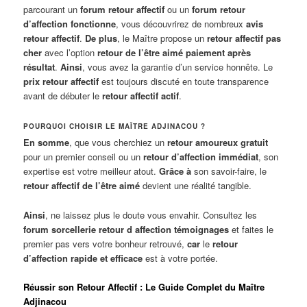
parcourant un
forum retour affectif
ou un
forum retour
d’affection fonctionne
, vous découvrirez de nombreux
avis
retour affectif
.
De plus
, le Maître propose un
retour affectif pas
cher
avec l’option
retour de l’être aimé paiement après
résultat
.
Ainsi
, vous avez la garantie d’un service honnête. Le
prix retour affectif
est toujours discuté en toute transparence
avant de débuter le
retour affectif actif
.
POURQUOI CHOISIR LE MAÎTRE ADJINACOU ?
En somme
, que vous cherchiez un
retour amoureux gratuit
pour un premier conseil ou un
retour d’affection immédiat
, son
expertise est votre meilleur atout.
Grâce à
son savoir-faire, le
retour affectif de l’être aimé
devient une réalité tangible.
Ainsi
, ne laissez plus le doute vous envahir. Consultez les
forum sorcellerie retour d affection témoignages
et faites le
premier pas vers votre bonheur retrouvé,
car
le
retour
d’affection rapide et efficace
est à votre portée.
Réussir son Retour Affectif : Le Guide Complet du Maître
Adjinacou