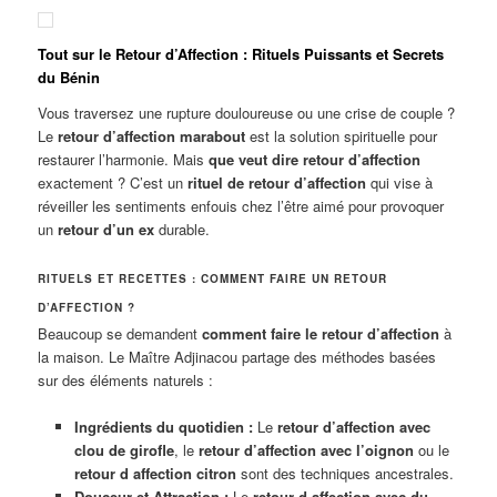
Tout sur le Retour d’Affection : Rituels Puissants et Secrets
du Bénin
Vous traversez une rupture douloureuse ou une crise de couple ?
Le
retour d’affection marabout
est la solution spirituelle pour
restaurer l’harmonie. Mais
que veut dire retour d’affection
exactement ? C’est un
rituel de retour d’affection
qui vise à
réveiller les sentiments enfouis chez l’être aimé pour provoquer
un
retour d’un ex
durable.
RITUELS ET RECETTES : COMMENT FAIRE UN RETOUR
D’AFFECTION ?
Beaucoup se demandent
comment faire le retour d’affection
à
la maison. Le Maître Adjinacou partage des méthodes basées
sur des éléments naturels :
Ingrédients du quotidien :
Le
retour d’affection avec
clou de girofle
, le
retour d’affection avec l’oignon
ou le
retour d affection citron
sont des techniques ancestrales.
Douceur et Attraction :
Le
retour d affection avec du