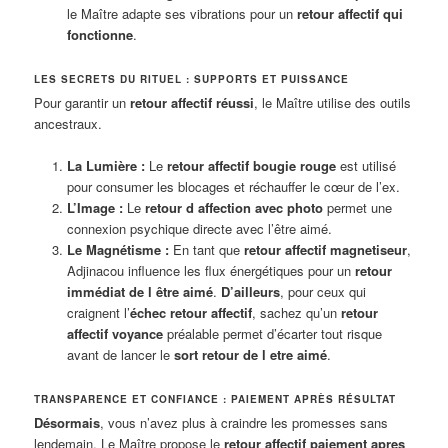
le Maître adapte ses vibrations pour un
retour affectif qui
fonctionne
.
LES SECRETS DU RITUEL : SUPPORTS ET PUISSANCE
Pour garantir un
retour affectif réussi
, le Maître utilise des outils
ancestraux.
La Lumière :
Le
retour affectif bougie rouge
est utilisé
pour consumer les blocages et réchauffer le cœur de l’ex.
L’Image :
Le
retour d affection avec photo
permet une
connexion psychique directe avec l’être aimé.
Le Magnétisme :
En tant que
retour affectif magnetiseur
,
Adjinacou influence les flux énergétiques pour un
retour
immédiat de l être aimé
.
D’ailleurs
, pour ceux qui
craignent l’
échec retour affectif
, sachez qu’un
retour
affectif voyance
préalable permet d’écarter tout risque
avant de lancer le
sort retour de l etre aimé
.
TRANSPARENCE ET CONFIANCE : PAIEMENT APRÈS RÉSULTAT
Désormais
, vous n’avez plus à craindre les promesses sans
lendemain. Le Maître propose le
retour affectif paiement apres