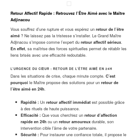
Retour Affectif Rapide : Retrouvez l’Être Aimé avec le Maître
Adjinacou
Vous souffrez d’une rupture et vous espérez un
retour de l’être
aimé
? Ne laissez pas la tristesse s’installer. Le Grand Maître
Adjinacou s’impose comme l’expert du
retour affectif sérieux
.
En effet
, sa maîtrise des forces spirituelles permet de rétablir les
liens brisés avec une efficacité redoutable.
L’URGENCE DU CŒUR : RETOUR DE L’ÊTRE AIMÉ EN 24H
Dans les situations de crise, chaque minute compte.
C’est
pourquoi
le Maître propose des solutions pour un
retour de
l’être aimé en 24h
.
Rapidité :
Un
retour affectif immédiat
est possible grâce
à des rituels de haute puissance.
Efficacité :
Que vous cherchiez un
retour d’affection
rapide en 24h
ou un
retour amoureux
durable, son
intervention cible l’âme de votre partenaire.
Sécurité :
Pour instaurer une confiance totale, il propose le