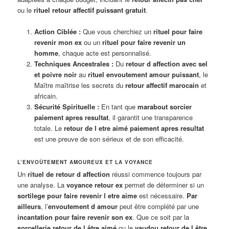
ou le
rituel retour affectif puissant gratuit
.
Action Ciblée :
Que vous cherchiez un
rituel pour faire
revenir mon ex
ou un
rituel pour faire revenir un
homme
, chaque acte est personnalisé.
Techniques Ancestrales :
Du
retour d affection avec sel
et poivre noir
au
rituel envoutement amour puissant
, le
Maître maîtrise les secrets du
retour affectif marocain
et
africain.
Sécurité Spirituelle :
En tant que
marabout sorcier
paiement apres resultat
, il garantit une transparence
totale. Le
retour de l etre aimé paiement apres resultat
est une preuve de son sérieux et de son efficacité.
L’ENVOÛTEMENT AMOUREUX ET LA VOYANCE
Un
rituel de retour d affection
réussi commence toujours par
une analyse. La
voyance retour ex
permet de déterminer si un
sortilege pour faire revenir l etre aime
est nécessaire.
Par
ailleurs
, l’
envoutement d amour
peut être complété par une
incantation pour faire revenir son ex
. Que ce soit par la
sorcellerie retour de l être aimé
ou le
vaudou retour de l être