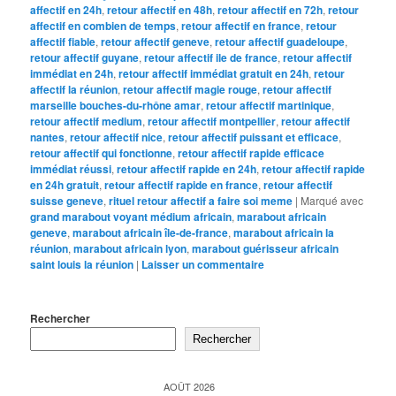
affectif en 24h
,
retour affectif en 48h
,
retour affectif en 72h
,
retour
affectif en combien de temps
,
retour affectif en france
,
retour
affectif fiable
,
retour affectif geneve
,
retour affectif guadeloupe
,
retour affectif guyane
,
retour affectif ile de france
,
retour affectif
immédiat en 24h
,
retour affectif immédiat gratuit en 24h
,
retour
affectif la réunion
,
retour affectif magie rouge
,
retour affectif
marseille bouches-du-rhône amar
,
retour affectif martinique
,
retour affectif medium
,
retour affectif montpellier
,
retour affectif
nantes
,
retour affectif nice
,
retour affectif puissant et efficace
,
retour affectif qui fonctionne
,
retour affectif rapide efficace
immédiat réussi
,
retour affectif rapide en 24h
,
retour affectif rapide
en 24h gratuit
,
retour affectif rapide en france
,
retour affectif
suisse geneve
,
rituel retour affectif a faire soi meme
|
Marqué avec
grand marabout voyant médium africain
,
marabout africain
geneve
,
marabout africain île-de-france
,
marabout africain la
réunion
,
marabout africain lyon
,
marabout guérisseur africain
saint louis la réunion
|
Laisser un commentaire
Rechercher
Rechercher
AOÛT 2026