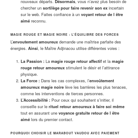
nouveaux départs.
Désormais
, vous n’avez plus besoin de
chercher un
sortilège pour faire revenir son ex
incertain
sur le web. Faites confiance à un
voyant retour de l être
aimé
reconnu.
MAGIE ROUGE ET MAGIE NOIRE : L’ÉQUILIBRE DES FORCES
L’
envoutement amoureux
demande une maîtrise parfaite des
énergies.
Ainsi
, le Maître Adjinacou utilise différentes voies :
La Passion :
La
magie rouge retour affectif
et la
magie
rouge retour amoureux
stimulent le désir et l’attirance
physique.
La Force :
Dans les cas complexes, l’
envoûtement
amoureux magie noire
lève les barrières les plus tenaces,
comme les interventions de tierces personnes.
L’Accessibilité :
Pour ceux qui souhaitent s’initier, il
conseille sur le
rituel retour amoureux à faire soi même
tout en assurant une
voyance gratuite retour de l être
aimé
lors du premier contact.
POURQUOI CHOISIR LE MARABOUT VAUDOU AVEC PAIEMENT