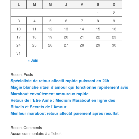
L
M
M
J
V
S
D
1
2
3
4
5
6
7
8
9
10
11
12
13
14
15
16
17
18
19
20
21
22
23
24
25
26
27
28
29
30
31
« Juin
Recent Posts
Spécialiste de retour affectif rapide puissant en 24h
Magie blanche rituel d’amour qui fonctionne rapidement avis
Marabout envoûtement amoureux rapide
Retour de l’Être Aimé : Medium Marabout en ligne des
Rituels et Secrets de l’Amour
Meilleur marabout retour affectif paiement après résultat
Recent Comments
Aucun commentaire à afficher.