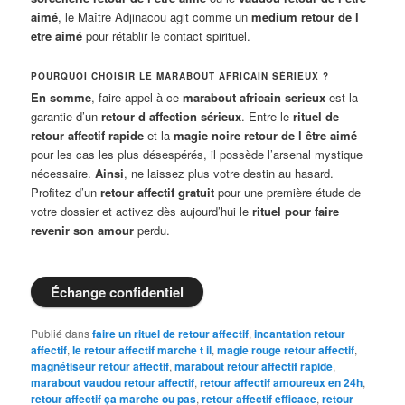
aimé
, le Maître Adjinacou agit comme un
medium retour de l
etre aimé
pour rétablir le contact spirituel.
POURQUOI CHOISIR LE MARABOUT AFRICAIN SÉRIEUX ?
En somme
, faire appel à ce
marabout africain serieux
est la
garantie d’un
retour d affection sérieux
. Entre le
rituel de
retour affectif rapide
et la
magie noire retour de l être aimé
pour les cas les plus désespérés, il possède l’arsenal mystique
nécessaire.
Ainsi
, ne laissez plus votre destin au hasard.
Profitez d’un
retour affectif gratuit
pour une première étude de
votre dossier et activez dès aujourd’hui le
rituel pour faire
revenir son amour
perdu.
Échange confidentiel
Publié dans
faire un rituel de retour affectif
,
incantation retour
affectif
,
le retour affectif marche t il
,
magie rouge retour affectif
,
magnétiseur retour affectif
,
marabout retour affectif rapide
,
marabout vaudou retour affectif
,
retour affectif amoureux en 24h
,
retour affectif ça marche ou pas
,
retour affectif efficace
,
retour