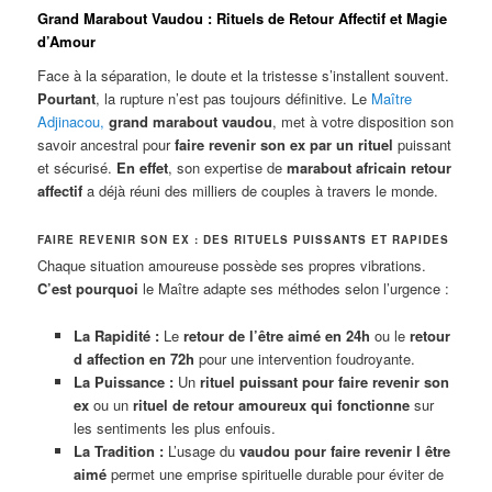
Grand Marabout Vaudou : Rituels de Retour Affectif et Magie
d’Amour
Face à la séparation, le doute et la tristesse s’installent souvent.
Pourtant
, la rupture n’est pas toujours définitive. Le
Maître
Adjinacou
,
grand marabout vaudou
, met à votre disposition son
savoir ancestral pour
faire revenir son ex par un rituel
puissant
et sécurisé.
En effet
, son expertise de
marabout africain retour
affectif
a déjà réuni des milliers de couples à travers le monde.
FAIRE REVENIR SON EX : DES RITUELS PUISSANTS ET RAPIDES
Chaque situation amoureuse possède ses propres vibrations.
C’est pourquoi
le Maître adapte ses méthodes selon l’urgence :
La Rapidité :
Le
retour de l’être aimé en 24h
ou le
retour
d affection en 72h
pour une intervention foudroyante.
La Puissance :
Un
rituel puissant pour faire revenir son
ex
ou un
rituel de retour amoureux qui fonctionne
sur
les sentiments les plus enfouis.
La Tradition :
L’usage du
vaudou pour faire revenir l être
aimé
permet une emprise spirituelle durable pour éviter de