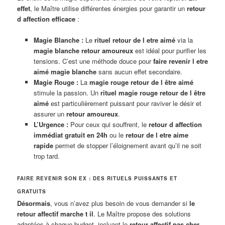
effet
, le Maître utilise différentes énergies pour garantir un
retour
d affection efficace
:
Magie Blanche :
Le
rituel retour de l etre aimé
via la
magie blanche retour amoureux
est idéal pour purifier les
tensions. C’est une méthode douce pour
faire revenir l etre
aimé magie blanche
sans aucun effet secondaire.
Magie Rouge :
La
magie rouge retour de l être aimé
stimule la passion. Un
rituel magie rouge retour de l être
aimé
est particulièrement puissant pour raviver le désir et
assurer un
retour amoureux
.
L’Urgence :
Pour ceux qui souffrent, le
retour d affection
immédiat gratuit en 24h
ou le
retour de l etre aime
rapide
permet de stopper l’éloignement avant qu’il ne soit
trop tard.
FAIRE REVENIR SON EX : DES RITUELS PUISSANTS ET
GRATUITS
Désormais
, vous n’avez plus besoin de vous demander si
le
retour affectif marche t il
. Le Maître propose des solutions
adaptées à chaque budget, incluant le
retour affectif pas cher