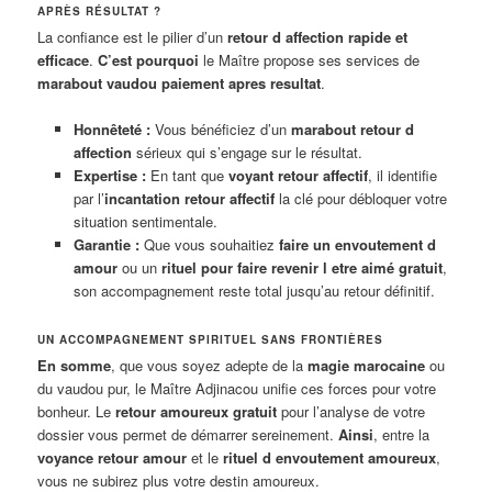
APRÈS RÉSULTAT ?
La confiance est le pilier d’un
retour d affection rapide et
efficace
.
C’est pourquoi
le Maître propose ses services de
marabout vaudou paiement apres resultat
.
Honnêteté :
Vous bénéficiez d’un
marabout retour d
affection
sérieux qui s’engage sur le résultat.
Expertise :
En tant que
voyant retour affectif
, il identifie
par l’
incantation retour affectif
la clé pour débloquer votre
situation sentimentale.
Garantie :
Que vous souhaitiez
faire un envoutement d
amour
ou un
rituel pour faire revenir l etre aimé gratuit
,
son accompagnement reste total jusqu’au retour définitif.
UN ACCOMPAGNEMENT SPIRITUEL SANS FRONTIÈRES
En somme
, que vous soyez adepte de la
magie marocaine
ou
du vaudou pur, le Maître Adjinacou unifie ces forces pour votre
bonheur. Le
retour amoureux gratuit
pour l’analyse de votre
dossier vous permet de démarrer sereinement.
Ainsi
, entre la
voyance retour amour
et le
rituel d envoutement amoureux
,
vous ne subirez plus votre destin amoureux.