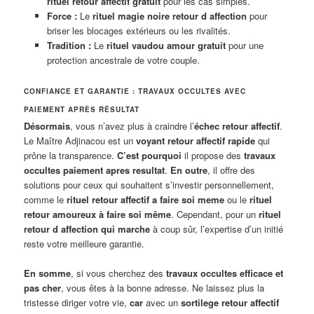
rituel retour affectif gratuit
pour les cas simples.
Force :
Le
rituel magie noire retour d affection
pour
briser les blocages extérieurs ou les rivalités.
Tradition :
Le
rituel vaudou amour gratuit
pour une
protection ancestrale de votre couple.
CONFIANCE ET GARANTIE : TRAVAUX OCCULTES AVEC
PAIEMENT APRÈS RÉSULTAT
Désormais
, vous n’avez plus à craindre l’
échec retour affectif
.
Le Maître Adjinacou est un
voyant retour affectif rapide
qui
prône la transparence.
C’est pourquoi
il propose des
travaux
occultes paiement apres resultat
.
En outre
, il offre des
solutions pour ceux qui souhaitent s’investir personnellement,
comme le
rituel retour affectif a faire soi meme
ou le
rituel
retour amoureux à faire soi même
. Cependant, pour un
rituel
retour d affection qui marche
à coup sûr, l’expertise d’un initié
reste votre meilleure garantie.
En somme
, si vous cherchez des
travaux occultes efficace et
pas cher
, vous êtes à la bonne adresse. Ne laissez plus la
tristesse diriger votre vie,
car
avec un
sortilege retour affectif