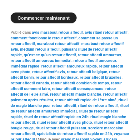
Commencer maintenant
Publié dans
avis marabout retour affectif
,
avis rituel retour affectif
,
comment fonctionne le retour affectif
,
comment se passe un
retour affectif
,
marabout retour affectif
,
marabout retour affectif
avis
,
medium retour affectif
,
puissant rituel de retour affectif
rapide
,
qu'est ce qu'un retour affectif
,
retour affectif amoureux
,
retour affectif amoureux immédiat
,
retour affectif amoureux
immédiat rapide
,
retour affectif amoureux rapide
,
retour affectif
avec photo
,
retour affectif avis
,
retour affectif belgique
,
retour
affectif benin
,
retour affectif bordeaux
,
retour affectif bruxelles
,
retour affectif canada
,
retour affectif combien de temps
,
retour
affectif comment faire
,
retour affectif conséquences
,
retour
affectif de l être aimé
,
retour affectif magie blanche
,
retour affectif
paiement après résultat
,
retour affectif rapide de l être aimé
,
rituel
de magie blanche pour retour affectif
,
rituel de retour affectif
,
rituel
de retour affectif amoureux immédiat
,
rituel de retour affectif
rapide
,
rituel de retour affectif rapide en 24h
,
rituel magie blanche
retour affectif
,
rituel retour affectif avec photo
,
rituel retour affectif
bougie rouge
,
rituel retour affectif puissant
,
sorcière marocaine
retour affectif
,
spécialiste de retour affectif rapide en 24h
,
voyance
retour affectif
|
Marqué avec
grand marabout voyant africain
,