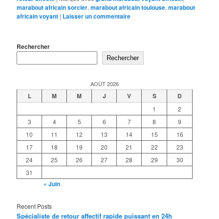
marabout africain sorcier
,
marabout africain toulouse
,
marabout
africain voyant
|
Laisser un commentaire
Rechercher
Rechercher
AOÛT 2026
L
M
M
J
V
S
D
1
2
3
4
5
6
7
8
9
10
11
12
13
14
15
16
17
18
19
20
21
22
23
24
25
26
27
28
29
30
31
« Juin
Recent Posts
Spécialiste de retour affectif rapide puissant en 24h