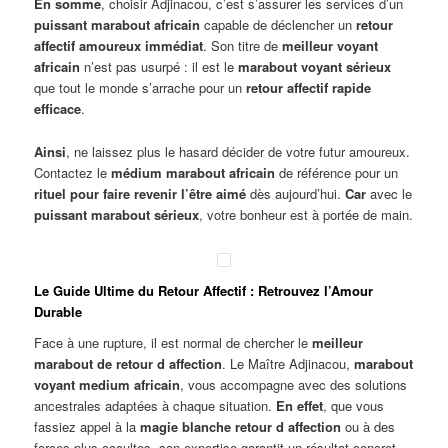
En somme
, choisir Adjinacou, c’est s’assurer les services d’un
puissant marabout africain
capable de déclencher un
retour
affectif amoureux immédiat
. Son titre de
meilleur voyant
africain
n’est pas usurpé : il est le
marabout voyant sérieux
que tout le monde s’arrache pour un
retour affectif rapide
efficace
.
Ainsi
, ne laissez plus le hasard décider de votre futur amoureux.
Contactez le
médium marabout africain
de référence pour un
rituel pour faire revenir l’être aimé
dès aujourd’hui.
Car
avec le
puissant marabout sérieux
, votre bonheur est à portée de main.
Le Guide Ultime du Retour Affectif : Retrouvez l’Amour
Durable
Face à une rupture, il est normal de chercher le
meilleur
marabout de retour d affection
. Le Maître Adjinacou,
marabout
voyant medium africain
, vous accompagne avec des solutions
ancestrales adaptées à chaque situation.
En effet
, que vous
fassiez appel à la
magie blanche retour d affection
ou à des
forces plus occultes, son expertise garantit un résultat concret.