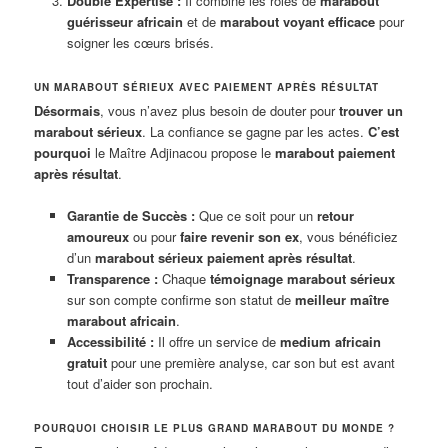
Double Expertise :
Il combine les rôles de
marabout
guérisseur africain
et de
marabout voyant efficace
pour
soigner les cœurs brisés.
UN MARABOUT SÉRIEUX AVEC PAIEMENT APRÈS RÉSULTAT
Désormais
, vous n’avez plus besoin de douter pour
trouver un
marabout sérieux
. La confiance se gagne par les actes.
C’est
pourquoi
le Maître Adjinacou propose le
marabout paiement
après résultat
.
Garantie de Succès :
Que ce soit pour un
retour
amoureux
ou pour
faire revenir son ex
, vous bénéficiez
d’un
marabout sérieux paiement après résultat
.
Transparence :
Chaque
témoignage marabout sérieux
sur son compte confirme son statut de
meilleur maître
marabout africain
.
Accessibilité :
Il offre un service de
medium africain
gratuit
pour une première analyse, car son but est avant
tout d’aider son prochain.
POURQUOI CHOISIR LE PLUS GRAND MARABOUT DU MONDE ?