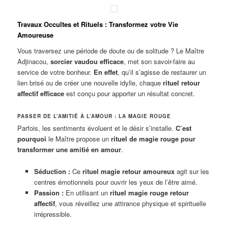
Travaux Occultes et Rituels : Transformez votre Vie
Amoureuse
Vous traversez une période de doute ou de solitude ? Le Maître
Adjinacou,
sorcier vaudou efficace
, met son savoir-faire au
service de votre bonheur.
En effet
, qu’il s’agisse de restaurer un
lien brisé ou de créer une nouvelle idylle, chaque
rituel retour
affectif efficace
est conçu pour apporter un résultat concret.
PASSER DE L’AMITIÉ À L’AMOUR : LA MAGIE ROUGE
Parfois, les sentiments évoluent et le désir s’installe.
C’est
pourquoi
le Maître propose un
rituel de magie rouge pour
transformer une amitié en amour
.
Séduction :
Ce
rituel magie retour amoureux
agit sur les
centres émotionnels pour ouvrir les yeux de l’être aimé.
Passion :
En utilisant un
rituel magie rouge retour
affectif
, vous réveillez une attirance physique et spirituelle
irrépressible.