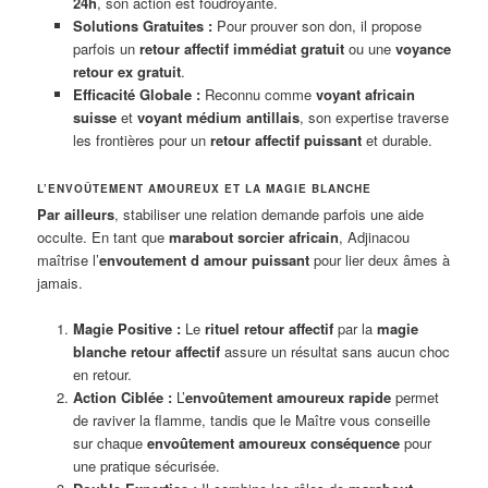
24h
, son action est foudroyante.
Solutions Gratuites :
Pour prouver son don, il propose
parfois un
retour affectif immédiat gratuit
ou une
voyance
retour ex gratuit
.
Efficacité Globale :
Reconnu comme
voyant africain
suisse
et
voyant médium antillais
, son expertise traverse
les frontières pour un
retour affectif puissant
et durable.
L’ENVOÛTEMENT AMOUREUX ET LA MAGIE BLANCHE
Par ailleurs
, stabiliser une relation demande parfois une aide
occulte. En tant que
marabout sorcier africain
, Adjinacou
maîtrise l’
envoutement d amour puissant
pour lier deux âmes à
jamais.
Magie Positive :
Le
rituel retour affectif
par la
magie
blanche retour affectif
assure un résultat sans aucun choc
en retour.
Action Ciblée :
L’
envoûtement amoureux rapide
permet
de raviver la flamme, tandis que le Maître vous conseille
sur chaque
envoûtement amoureux conséquence
pour
une pratique sécurisée.