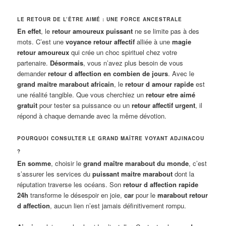
LE RETOUR DE L’ÊTRE AIMÉ : UNE FORCE ANCESTRALE
En effet
, le
retour amoureux puissant
ne se limite pas à des
mots. C’est une
voyance retour affectif
alliée à une
magie
retour amoureux
qui crée un choc spirituel chez votre
partenaire.
Désormais
, vous n’avez plus besoin de vous
demander
retour d affection en combien de jours
. Avec le
grand maitre marabout africain
, le
retour d amour rapide
est
une réalité tangible. Que vous cherchiez un
retour etre aimé
gratuit
pour tester sa puissance ou un
retour affectif urgent
, il
répond à chaque demande avec la même dévotion.
POURQUOI CONSULTER LE GRAND MAÎTRE VOYANT ADJINACOU
?
En somme
, choisir le
grand maître marabout du monde
, c’est
s’assurer les services du
puissant maitre marabout
dont la
réputation traverse les océans. Son
retour d affection rapide
24h
transforme le désespoir en joie,
car
pour le
marabout retour
d affection
, aucun lien n’est jamais définitivement rompu.