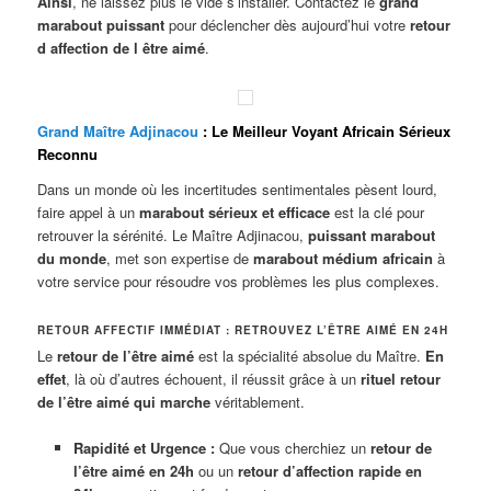
Ainsi
, ne laissez plus le vide s’installer. Contactez le
grand
marabout puissant
pour déclencher dès aujourd’hui votre
retour
d affection de l être aimé
.
Grand Maître Adjinacou
: Le Meilleur Voyant Africain Sérieux
Reconnu
Dans un monde où les incertitudes sentimentales pèsent lourd,
faire appel à un
marabout sérieux et efficace
est la clé pour
retrouver la sérénité. Le Maître Adjinacou,
puissant marabout
du monde
, met son expertise de
marabout médium africain
à
votre service pour résoudre vos problèmes les plus complexes.
RETOUR AFFECTIF IMMÉDIAT : RETROUVEZ L’ÊTRE AIMÉ EN 24H
Le
retour de l’être aimé
est la spécialité absolue du Maître.
En
effet
, là où d’autres échouent, il réussit grâce à un
rituel retour
de l’être aimé qui marche
véritablement.
Rapidité et Urgence :
Que vous cherchiez un
retour de
l’être aimé en 24h
ou un
retour d’affection rapide en