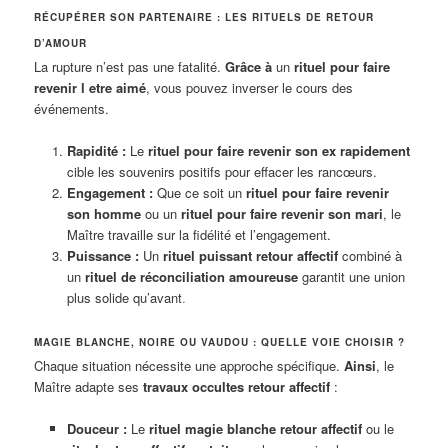
RÉCUPÉRER SON PARTENAIRE : LES RITUELS DE RETOUR
D’AMOUR
La rupture n’est pas une fatalité.
Grâce à
un
rituel pour faire
revenir l etre aimé
, vous pouvez inverser le cours des
événements.
Rapidité :
Le
rituel pour faire revenir son ex rapidement
cible les souvenirs positifs pour effacer les rancœurs.
Engagement :
Que ce soit un
rituel pour faire revenir
son homme
ou un
rituel pour faire revenir son mari
, le
Maître travaille sur la fidélité et l’engagement.
Puissance :
Un
rituel puissant retour affectif
combiné à
un
rituel de réconciliation amoureuse
garantit une union
plus solide qu’avant
.
MAGIE BLANCHE, NOIRE OU VAUDOU : QUELLE VOIE CHOISIR ?
Chaque situation nécessite une approche spécifique.
Ainsi
, le
Maître adapte ses
travaux occultes retour affectif
:
Douceur :
Le
rituel magie blanche retour affectif
ou le