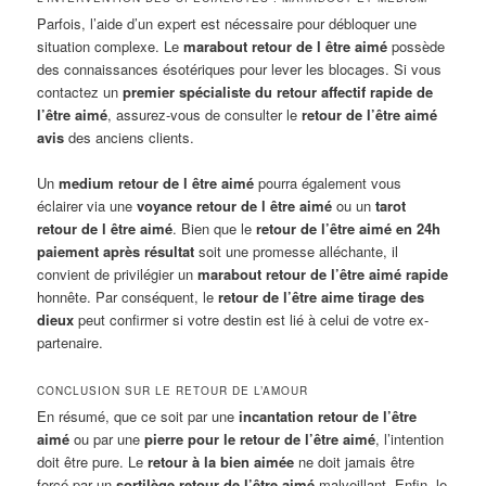
Parfois, l’aide d’un expert est nécessaire pour débloquer une
situation complexe. Le
marabout retour de l être aimé
possède
des connaissances ésotériques pour lever les blocages. Si vous
contactez un
premier spécialiste du retour affectif rapide de
l’être aimé
, assurez-vous de consulter le
retour de l’être aimé
avis
des anciens clients.
Un
medium retour de l être aimé
pourra également vous
éclairer via une
voyance retour de l être aimé
ou un
tarot
retour de l être aimé
. Bien que le
retour de l’être aimé en 24h
paiement après résultat
soit une promesse alléchante, il
convient de privilégier un
marabout retour de l’être aimé rapide
honnête. Par conséquent, le
retour de l’être aime tirage des
dieux
peut confirmer si votre destin est lié à celui de votre ex-
partenaire.
CONCLUSION SUR LE RETOUR DE L’AMOUR
En résumé, que ce soit par une
incantation retour de l’être
aimé
ou par une
pierre pour le retour de l’être aimé
, l’intention
doit être pure. Le
retour à la bien aimée
ne doit jamais être
forcé par un
sortilège retour de l’être aimé
malveillant. Enfin, le