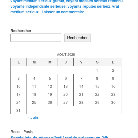
voyant médium sérieux gratuit
,
voyant medium serieux reconnu
,
voyante indépendante sérieuse
,
voyants réputés sérieux
,
vrai
médium sérieux
|
Laisser un commentaire
Rechercher
Rechercher
AOÛT 2026
L
M
M
J
V
S
D
1
2
3
4
5
6
7
8
9
10
11
12
13
14
15
16
17
18
19
20
21
22
23
24
25
26
27
28
29
30
31
« Juin
Recent Posts
Spécialiste de retour affectif rapide puissant en 24h