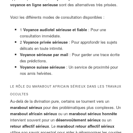
voyance en ligne serieuse
sont des alternatives très prisées.
Voici les différents modes de consultation disponibles :
1
Voyance audiotel sérieuse et fiable
: Pour une
consultation immédiate.
2
Voyance privée sérieuse
: Pour approfondir les sujets
délicats en toute intimité.
Voyance sérieuse par mail
: Pour garder une trace écrite
des prédictions.
Voyance suisse sérieuse
: Un service de proximité pour
nos amis helvètes.
LE RÔLE DU MARABOUT AFRICAIN SÉRIEUX DANS LES TRAVAUX
OCCULTES
Au-delà de la divination pure, certains se tournent vers un
marabout sérieux
pour des problématiques plus complexes. Un
marabout africain sérieux
ou un
marabout sérieux honnête
intervient souvent pour un
désenvoûtement sérieux
ou un
retour affectif sérieux
. Le
marabout retour affectif sérieux
utilise son savoir ancestral pour aider à réharmoniser les couples