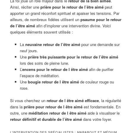
La foi joue un rôle majeur dans le
retour de la bien aimée
.
Ainsi, réciter une
prière pour le retour de l’être aimé
peut
apporter un grand réconfort spirituel et apaiser les tensions. Par
ailleurs, de nombreux fidèles utilisent un
psaume pour le retour
de l’être aimé
afin d’implorer une intervention divine. Voici
quelques éléments souvent utilisés :
La
neuvaine retour de l’être aimé
pour une demande sur
neuf jours.
Une
prière très puissante pour le retour de l’être aimé
lors des soirs de pleine lune.
L’
encens pour le retour de l être aimé
afin de purifier
l’espace de méditation.
Une
bougie retour de l être aimé
de couleur rouge ou
rose.
Si vous cherchez un
retour de l être aimé efficace
, la régularité
dans la
prière pour retour de l être aimé
est fondamentale. En
outre, une
méditation retour de l être aimé
aide à visualiser le
retour définitif et durable de l’être aimé
dans votre foyer.
L’INTERVENTION DES SPÉCIALISTES : MARABOUT ET MÉDIUM