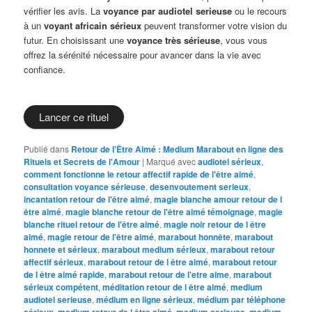
vérifier les avis. La
voyance par audiotel serieuse
ou le recours
à un
voyant africain sérieux
peuvent transformer votre vision du
futur. En choisissant une
voyance très sérieuse
, vous vous
offrez la sérénité nécessaire pour avancer dans la vie avec
confiance.
Lancer ce rituel
Publié dans
Retour de l'Être Aimé : Medium Marabout en ligne des
Rituels et Secrets de l'Amour
|
Marqué avec
audiotel sérieux
,
comment fonctionne le retour affectif rapide de l'être aimé
,
consultation voyance sérieuse
,
desenvoutement serieux
,
incantation retour de l'être aimé
,
magie blanche amour retour de l
être aimé
,
magie blanche retour de l'être aimé témoignage
,
magie
blanche rituel retour de l'être aimé
,
magie noir retour de l être
aimé
,
magie retour de l'être aimé
,
marabout honnête
,
marabout
honnete et sérieux
,
marabout medium sérieux
,
marabout retour
affectif sérieux
,
marabout retour de l être aimé
,
marabout retour
de l être aimé rapide
,
marabout retour de l'etre aime
,
marabout
sérieux compétent
,
méditation retour de l être aimé
,
medium
audiotel serieuse
,
médium en ligne sérieux
,
médium par téléphone
sérieux
,
medium retour de l être aimé
,
medium serieuse
,
medium