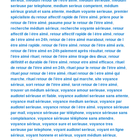
serieuse par telephone
,
medium serieux competent
,
médium
sérieux gratuit et sans attente
,
medium voyante serieuse
,
premier
spécialiste du retour affectif rapide de l'être aimé
,
priere pour le
retour de l'être aimé
,
psaume pour le retour de l'être aimé
,
recherche médium sérieux
,
recherche voyante sérieuse
,
retour
affectif de l être aimé
,
retour affectif rapide de l être aimé
,
retour
de l être aimé en 24h
,
retour de l être aimé marabout
,
retour de l
être aimé rapide
,
retour de l'être aimé
,
retour de l'être aimé avis
,
retour de l'être aimé en 24h paiement après résultat
,
retour de
l'être aimé rituel
,
retour de l'être aime tirage des dieux
,
retour
définitif et durable de l'être aimé
,
retour etre aimé efficace
,
rituel
de retour de l'être aimé en 24h
,
rituel pour le retour de l'être aimé
,
rituel pour retour de l être aimé
,
rituel retour de l etre aimé qui
marche
,
rituel retour de l'être aimé qui marche
,
site voyance
sérieux
,
sort retour de l'être aimé
,
tarot retour de l être aimé
,
trouver un médium sérieux
,
voyance amour serieuse
,
voyance
audiotel sérieuse et fiable
,
voyance audiotel serieuse sans attente
,
voyance mail sérieuse
,
voyance medium serieux
,
voyance par
audiotel serieuse
,
voyance retour de l être aimé
,
voyance sérieuse
par mail
,
voyance sérieuse par téléphone
,
voyance sérieuse sans
complaisance
,
voyance sérieuse téléphone sans attendre
,
voyance sérieux
,
voyance sure et serieuse
,
voyance tres
serieuse par telephone
,
voyant audiotel serieux
,
voyant en ligne
sérieux
,
voyant honnete et sérieux
,
voyant médium sérieux
,