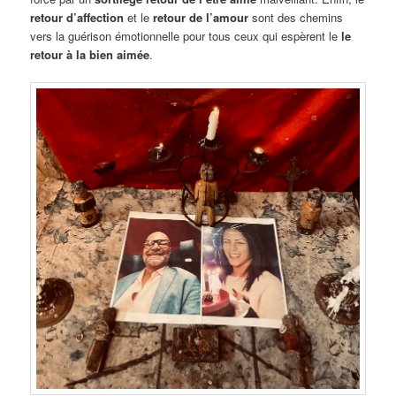
retour d’affection
et le
retour de l’amour
sont des chemins
vers la guérison émotionnelle pour tous ceux qui espèrent le
le
retour à la bien aimée
.