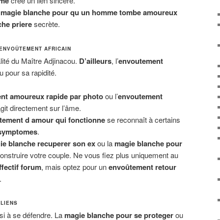
ime
crée un lien sincère.
a
magie blanche pour qu un homme tombe amoureux
he priere
secrète.
L’ENVOÛTEMENT AFRICAIN
lité du Maître Adjinacou.
D’ailleurs
, l’
envoutement
 pour sa rapidité.
nt amoureux rapide par photo
ou l’
envoutement
git directement sur l’âme.
tement d amour qui fonctionne
se reconnaît à certains
 symptomes
.
ie blanche recuperer son ex
ou la
magie blanche pour
onstruire votre couple. Ne vous fiez plus uniquement au
fectif forum
, mais optez pour un
envoûtement retour
.
 LIENS
ssi à se défendre. La
magie blanche pour se proteger
ou