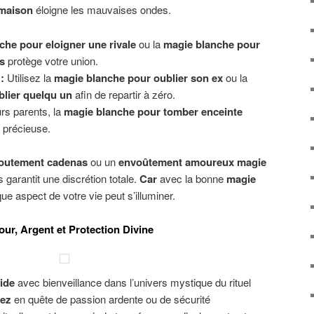
 maison
éloigne les mauvaises ondes.
che pour eloigner une rivale
ou la
magie blanche pour
s
protège votre union.
:
Utilisez la
magie blanche pour oublier son ex
ou la
lier quelqu un
afin de repartir à zéro.
rs parents, la
magie blanche pour tomber enceinte
 précieuse.
outement cadenas
ou un
envoûtement amoureux magie
 garantit une discrétion totale.
Car
avec la bonne
magie
ue aspect de votre vie peut s’illuminer.
ur, Argent et Protection Divine
ide
avec bienveillance dans l’univers mystique du rituel
ez
en quête de passion ardente ou de sécurité