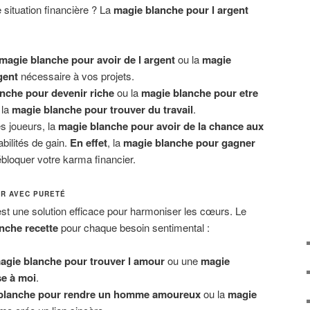
 situation financière ? La
magie blanche pour l argent
magie blanche pour avoir de l argent
ou la
magie
gent
nécessaire à vos projets.
nche pour devenir riche
ou la
magie blanche pour etre
 la
magie blanche pour trouver du travail
.
s joueurs, la
magie blanche pour avoir de la chance aux
ilités de gain.
En effet
, la
magie blanche pour gagner
loquer votre karma financier.
ER AVEC PURETÉ
st une solution efficace pour harmoniser les cœurs. Le
nche recette
pour chaque besoin sentimental :
agie blanche pour trouver l amour
ou une
magie
se à moi
.
blanche pour rendre un homme amoureux
ou la
magie