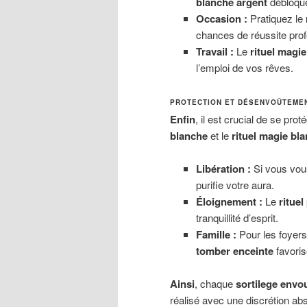
blanche argent
débloque
Occasion :
Pratiquez le
chances de réussite prof
Travail :
Le
rituel magie
l’emploi de vos rêves.
PROTECTION ET DÉSENVOÛTEMEN
Enfin
, il est crucial de se pr
blanche
et le
rituel magie bl
Libération :
Si vous vou
purifie votre aura.
Éloignement :
Le
ritue
tranquillité d’esprit.
Famille :
Pour les foyers 
tomber enceinte
favoris
Ainsi
, chaque
sortilege env
réalisé avec une discrétion ab