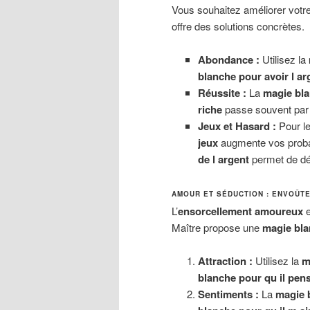
Vous souhaitez améliorer votre
offre des solutions concrètes.
Abondance :
Utilisez la
blanche pour avoir l ar
Réussite :
La
magie bla
riche
passe souvent par
Jeux et Hasard :
Pour le
jeux
augmente vos probab
de l argent
permet de déb
AMOUR ET SÉDUCTION : ENVOÛT
L’
ensorcellement amoureux
e
Maître propose une
magie bla
Attraction :
Utilisez la
m
blanche pour qu il pen
Sentiments :
La
magie 