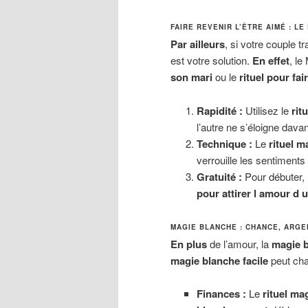
FAIRE REVENIR L’ÊTRE AIMÉ : L
Par ailleurs
, si votre couple t
est votre solution.
En effet
, le
son mari
ou le
rituel pour fa
Rapidité :
Utilisez le
rit
l’autre ne s’éloigne dava
Technique :
Le
rituel m
verrouille les sentiments
Gratuité :
Pour débuter, 
pour attirer l amour d 
MAGIE BLANCHE : CHANCE, ARGE
En plus
de l’amour, la
magie 
magie blanche facile
peut chan
Finances :
Le
rituel ma