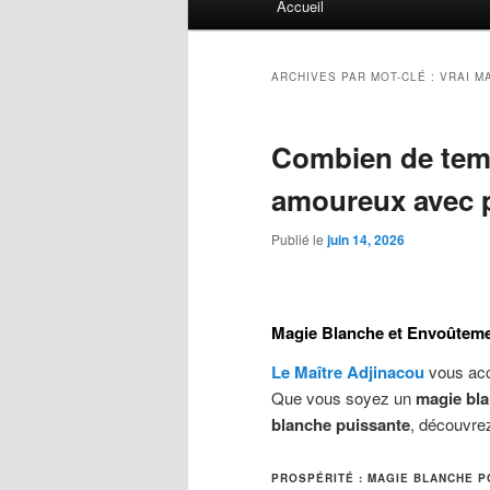
Accueil
principal
ARCHIVES PAR MOT-CLÉ :
VRAI M
Combien de tem
amoureux avec 
Publié le
juin 14, 2026
Magie Blanche et Envoûtemen
Le Maître Adjinacou
vous acc
Que vous soyez un
magie bla
blanche puissante
, découvre
PROSPÉRITÉ : MAGIE BLANCHE P