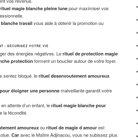
nt vos revenus.
rituel magie blanche pleine lune
pour maximiser vos
essionnelle.
 blanche travail
vous aide à obtenir la promotion ou
T : SÉCURISEZ VOTRE VIE
otéger des énergies négatives. Le
rituel de protection magie
anche protection
forment un bouclier autour de votre foyer.
s sentez bloqué, le
rituel desenvoutement amoureux
l pour éloigner une personne
malveillante garantit votre
en attente d’un enfant, le
rituel magie blanche pour
e la fécondité.
outement amoureux
ou
rituel de magie d amour
est
solue.
Car
avec le Maître Adjinacou, vous ne subissez plus