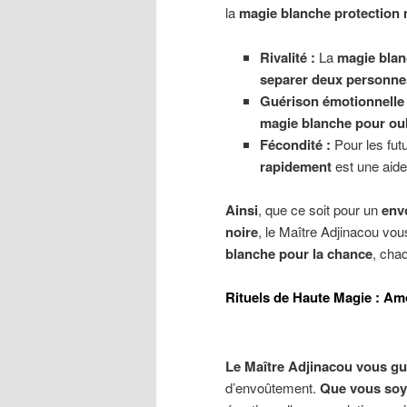
la
magie blanche protection
Rivalité :
La
magie blan
separer deux personne
Guérison émotionnelle 
magie blanche pour oub
Fécondité :
Pour les futu
rapidement
est une aide
Ainsi
, que ce soit pour un
env
noire
, le Maître Adjinacou vous
blanche pour la chance
, chaq
Rituels de Haute Magie : Amo
Le Maître Adjinacou vous gu
d’envoûtement.
Que vous soy