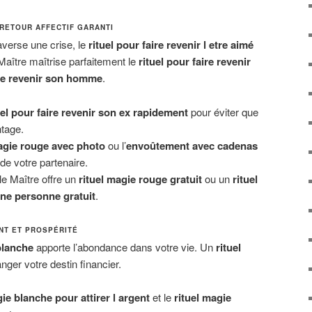
E RETOUR AFFECTIF GARANTI
raverse une crise, le
rituel pour faire revenir l etre aimé
 Maître maîtrise parfaitement le
rituel pour faire revenir
ire revenir son homme
.
uel pour faire revenir son ex rapidement
pour éviter que
ntage.
agie rouge avec photo
ou l’
envoûtement avec cadenas
 de votre partenaire.
le Maître offre un
rituel magie rouge gratuit
ou un
rituel
une personne gratuit
.
NT ET PROSPÉRITÉ
blanche
apporte l’abondance dans votre vie. Un
rituel
ger votre destin financier.
gie blanche pour attirer l argent
et le
rituel magie