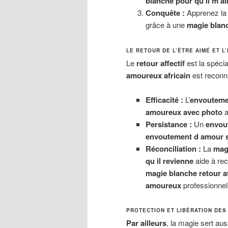
blanche pour qu il m a
Conquête :
Apprenez l
grâce à une
magie blanc
LE RETOUR DE L’ÊTRE AIMÉ ET 
Le
retour affectif
est la spécia
amoureux africain
est reconnu
Efficacité :
L’
envouteme
amoureux avec photo
a
Persistance :
Un
envou
envoutement d amour
Réconciliation :
La
mag
qu il revienne
aide à rec
magie blanche retour af
amoureux
professionnel
PROTECTION ET LIBÉRATION DES
Par ailleurs
, la magie sert au