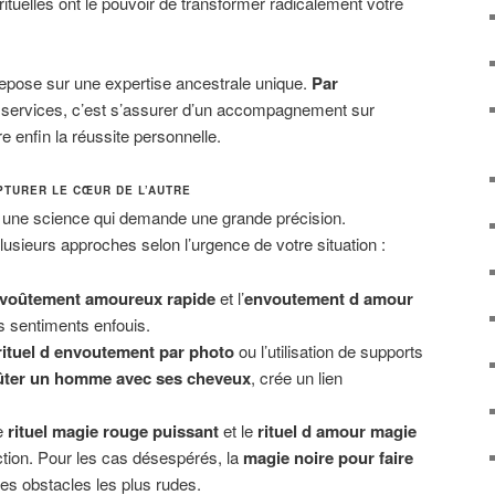
rituelles ont le pouvoir de transformer radicalement votre
repose sur une expertise ancestrale unique.
Par
es services, c’est s’assurer d’un accompagnement sur
e enfin la réussite personnelle.
PTURER LE CŒUR DE L’AUTRE
 une science qui demande une grande précision.
lusieurs approches selon l’urgence de votre situation :
voûtement amoureux rapide
et l’
envoutement d amour
s sentiments enfouis.
rituel d envoutement par photo
ou l’utilisation de supports
ter un homme avec ses cheveux
, crée un lien
e
rituel magie rouge puissant
et le
rituel d amour magie
action. Pour les cas désespérés, la
magie noire pour faire
les obstacles les plus rudes.