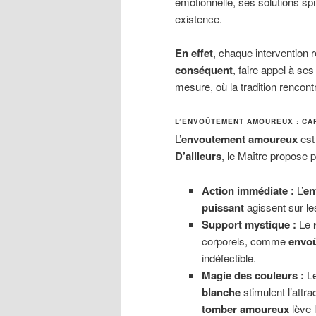
émotionnelle, ses solutions spi
existence.
En effet
, chaque intervention 
conséquent
, faire appel à s
mesure, où la tradition rencontr
L’ENVOÛTEMENT AMOUREUX : CA
L’
envoutement amoureux
est
D’ailleurs
, le Maître propose p
Action immédiate :
L’
en
puissant
agissent sur le
Support mystique :
Le
corporels, comme
envoû
indéfectible.
Magie des couleurs :
L
blanche
stimulent l’attr
tomber amoureux
lève 