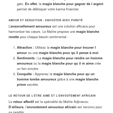
gain.
En effet
, la
magie blanche pour gagner de l argent
permet de débloquer votre karma financier.
AMOUR ET SÉDUCTION : ENVOÛTER AVEC PURETÉ
L’
ensorcellement amoureux
est une solution efficace pour
harmoniser les cœurs. Le Maître propose une
magie blanche
recette
pour chaque besoin sentimental :
Attraction :
Utilisez la
magie blanche pour trouver l
amour
ou une
magie blanche pour qu il pense à moi
.
Sentiments :
La
magie blanche pour rendre un homme
amoureux
ou la
magie blanche pour qu il m aime
crée
un lien sincère.
Conquête :
Apprenez la
magie blanche pour qu un
homme tombe amoureux
grâce à une
magie blanche
priere
secrète.
LE RETOUR DE L’ÊTRE AIMÉ ET L’ENVOÛTEMENT AFRICAIN
Le
retour affectif
est la spécialité du Maître Adjinacou.
D’ailleurs
, l’
envoutement amoureux africain
est reconnu pour
sa rapidité.