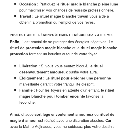
Occasion :
Pratiquez le
rituel magie blanche pleine lune
pour maximiser vos chances de réussite professionnelle.
Travail :
Le
rituel magie blanche travail
vous aide à
obtenir la promotion ou l’emploi de vos rêves.
PROTECTION ET DÉSENVOÛTEMENT : SÉCURISEZ VOTRE VIE
Enfin
, il est crucial de se protéger des énergies négatives. Le
rituel de protection magie blanche
et le
rituel magie blanche
protection
forment un bouclier autour de votre foyer.
Libération :
Si vous vous sentez bloqué, le
rituel
desenvoutement amoureux
purifie votre aura.
Éloignement :
Le
rituel pour éloigner une personne
malveillante garantit votre tranquillité d’esprit.
Famille :
Pour les foyers en attente d’un enfant, le
rituel
magie blanche pour tomber enceinte
favorise la
fécondité.
Ainsi
, chaque
sortilege envoutement amoureux
ou
rituel de
magie d amour
est réalisé avec une discrétion absolue.
Car
avec le Maître Adjinacou, vous ne subissez plus votre destin :