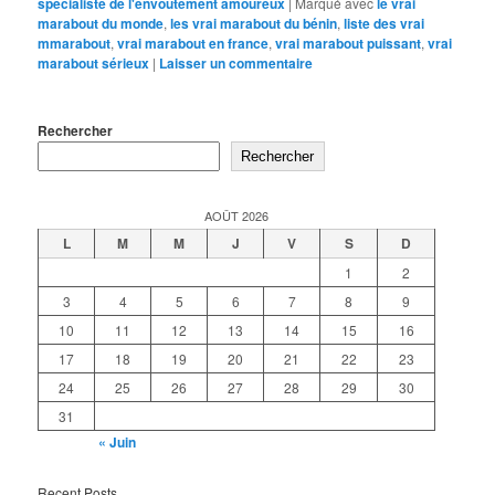
spécialiste de l'envoûtement amoureux
|
Marqué avec
le vrai
marabout du monde
,
les vrai marabout du bénin
,
liste des vrai
mmarabout
,
vrai marabout en france
,
vrai marabout puissant
,
vrai
marabout sérieux
|
Laisser un commentaire
Rechercher
Rechercher
AOÛT 2026
L
M
M
J
V
S
D
1
2
3
4
5
6
7
8
9
10
11
12
13
14
15
16
17
18
19
20
21
22
23
24
25
26
27
28
29
30
31
« Juin
Recent Posts