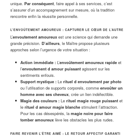
unique.
Par conséquent
, faire appel à ses services, c’est
s’assurer d’un accompagnement sur mesure, où la tradition
rencontre enfin la réussite personnelle.
L’ENVOÛTEMENT AMOUREUX : CAPTURER LE CŒUR DE L’AUTRE
L’
envoutement amoureux
est une science qui demande une
grande précision.
D’ailleurs
, le Maître propose plusieurs
approches selon l’urgence de votre situation :
Action immédiate :
L’
envoûtement amoureux rapide
et
l’
envoutement d amour puissant
agissent sur les
sentiments enfouis.
Support mystique :
Le
rituel d envoutement par photo
ou l’utilisation de supports corporels, comme
envoûter un
homme avec ses cheveux
, crée un lien indéfectible.
Magie des couleurs :
Le
rituel magie rouge puissant
et
le
rituel d amour magie blanche
stimulent l’attraction.
Pour les cas désespérés, la
magie noire pour faire
tomber amoureux
lève les obstacles les plus rudes.
FAIRE REVENIR L’ÊTRE AIMÉ : LE RETOUR AFFECTIF GARANTI