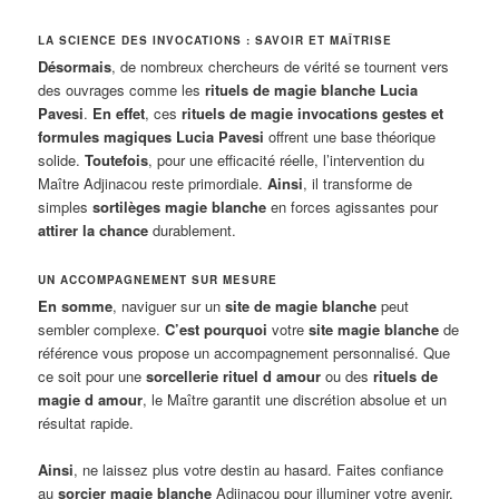
LA SCIENCE DES INVOCATIONS : SAVOIR ET MAÎTRISE
Désormais
, de nombreux chercheurs de vérité se tournent vers
des ouvrages comme les
rituels de magie blanche Lucia
Pavesi
.
En effet
, ces
rituels de magie invocations gestes et
formules magiques Lucia Pavesi
offrent une base théorique
solide.
Toutefois
, pour une efficacité réelle, l’intervention du
Maître Adjinacou reste primordiale.
Ainsi
, il transforme de
simples
sortilèges magie blanche
en forces agissantes pour
attirer la chance
durablement.
UN ACCOMPAGNEMENT SUR MESURE
En somme
, naviguer sur un
site de magie blanche
peut
sembler complexe.
C’est pourquoi
votre
site magie blanche
de
référence vous propose un accompagnement personnalisé. Que
ce soit pour une
sorcellerie rituel d amour
ou des
rituels de
magie d amour
, le Maître garantit une discrétion absolue et un
résultat rapide.
Ainsi
, ne laissez plus votre destin au hasard. Faites confiance
au
sorcier magie blanche
Adjinacou pour illuminer votre avenir.