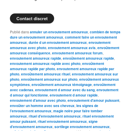
Contact discret
Publié dans
annuler un envoutement amoureux
,
combien de temps
dure un envoutement amoureux
,
comment faire un envoutement
amoureux
,
durée d un envoutement amoureux
,
envoutement
amoureux avec photo
,
envoutement amoureux avis
,
envoûtement
amoureux conséquence
,
envoutement amoureux forum
,
envoutement amoureux rapide
,
envoûtement amoureux rapide
,
envoutement amoureux rapide avec photo
,
envoûtement
amoureux rapide par photo
,
envoutement amoureux rapide par
photo
,
envoûtement amoureux rituel
,
envoutement amoureux sur
photo
,
envoûtement amoureux sur photo
,
envoûtement amoureux
symptômes
,
envoûtement amoureux témoignage
,
envoûtement
avec cadenas
,
envoutement d amour avec du sang
,
envoutement
d amour qui fonctionne
,
envoutement d amour rapide
,
envoutement d'amour avec photo
,
envoutement d'amour puissant
,
envoûter un homme avec ses cheveux
,
les signes de
l'envoutement amoureux
,
magie noire pour faire tomber
amoureux
,
rituel d'envoutement amoureux
,
rituel envoutement
amour puissant
,
rituel envoutement amoureux
,
signe
d'envoutement amoureux
,
sortilege envoutement amoureux
,