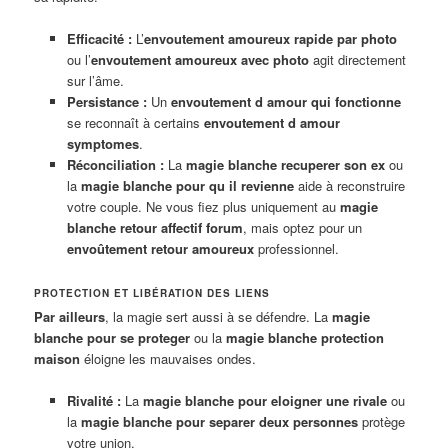
Efficacité :
L’
envoutement amoureux rapide par photo
ou l’
envoutement amoureux avec photo
agit directement
sur l’âme.
Persistance :
Un
envoutement d amour qui fonctionne
se reconnaît à certains
envoutement d amour
symptomes
.
Réconciliation :
La
magie blanche recuperer son ex
ou
la
magie blanche pour qu il revienne
aide à reconstruire
votre couple. Ne vous fiez plus uniquement au
magie
blanche retour affectif forum
, mais optez pour un
envoûtement retour amoureux
professionnel.
PROTECTION ET LIBÉRATION DES LIENS
Par ailleurs
, la magie sert aussi à se défendre. La
magie
blanche pour se proteger
ou la
magie blanche protection
maison
éloigne les mauvaises ondes.
Rivalité :
La
magie blanche pour eloigner une rivale
ou
la
magie blanche pour separer deux personnes
protège
votre union.