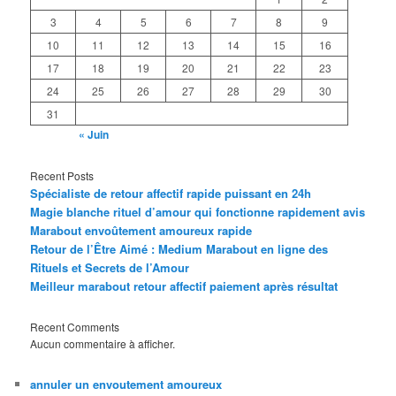
3
4
5
6
7
8
9
10
11
12
13
14
15
16
17
18
19
20
21
22
23
24
25
26
27
28
29
30
31
« Juin
Recent Posts
Spécialiste de retour affectif rapide puissant en 24h
Magie blanche rituel d’amour qui fonctionne rapidement avis
Marabout envoûtement amoureux rapide
Retour de l’Être Aimé : Medium Marabout en ligne des
Rituels et Secrets de l’Amour
Meilleur marabout retour affectif paiement après résultat
Recent Comments
Aucun commentaire à afficher.
annuler un envoutement amoureux