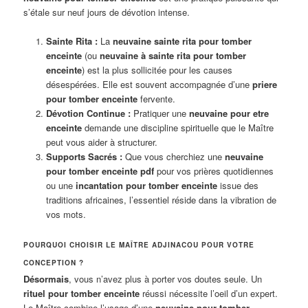
s’étale sur neuf jours de dévotion intense.
Sainte Rita :
La
neuvaine sainte rita pour tomber
enceinte
(ou
neuvaine à sainte rita pour tomber
enceinte
) est la plus sollicitée pour les causes
désespérées. Elle est souvent accompagnée d’une
priere
pour tomber enceinte
fervente.
Dévotion Continue :
Pratiquer une
neuvaine pour etre
enceinte
demande une discipline spirituelle que le Maître
peut vous aider à structurer.
Supports Sacrés :
Que vous cherchiez une
neuvaine
pour tomber enceinte pdf
pour vos prières quotidiennes
ou une
incantation pour tomber enceinte
issue des
traditions africaines, l’essentiel réside dans la vibration de
vos mots.
POURQUOI CHOISIR LE MAÎTRE ADJINACOU POUR VOTRE
CONCEPTION ?
Désormais
, vous n’avez plus à porter vos doutes seule. Un
rituel pour tomber enceinte
réussi nécessite l’oeil d’un expert.
Le Maître combine l’usage d’une
neuvaine pour tomber