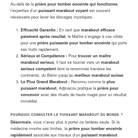
Au-delà de la
prière pour tomber enceinte qui fonctionne
,
l’expertise d’un
puissant marabout voyant
est souvent
nécessaire pour lever les blocages mystiques.
Efficacité Garantie :
En tant que
marabout efficace
paiement après resultat
, le Maître s’engage à vos côtés
pour une
prière puissante pour tomber enceinte
qui porte
ses fruits rapidement.
Sérieux et Compétence :
Pour
trouver un maître
marabout serieux
, il faut se tourner vers un
marabout
serieux competent
dont la renommée traverse les
continents, du Bénin jusqu’au
meilleur marabout suisse
.
Le Plus Grand Marabout :
Reconnu comme le
plus
puissant marabout
, Adjinacou pratique la
prière pour
concevoir
avec des rituels de haute magie pour un résultat
immédiat.
POURQUOI CONSULTER LE PUISSANT MARABOUT DU MONDE ?
Désormais
, vous n’avez plus à porter ce fardeau seule. Si la
médecine montre ses limites, la
prière pour tomber enceinte
rapidement
associée aux travaux d’un
puissant marabout