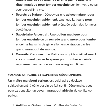
rituel magique pour tomber enceinte
purifient votre corps
pour accueillir la vie.
Secrets de Nature :
Découvrez une
astuce naturel pour
tomber enceinte rapidement
, ainsi que la
tisane pour
tomber enceinte rapidement
préparée selon des formules
ésotériques.
Savoir-faire Ancestral :
Une
potion magique pour
tomber enceinte
ou un
remede grand mere pour tomber
enceinte
transmis de génération en génération par
les
grand marabout du monde
.
Conseils Pratiques :
Le Maître vous guide spirituellement
sur
comment garder le sperm pour tomber enceinte
rapidement
en harmonisant vos énergies intimes.
VOYANCE AFRICAINE ET EXPERTISE GÉOGRAPHIQUE
Un
maître marabout serieux
est celui qui se déplace
spirituellement là où le besoin se fait sentir.
Désormais
, vous
pouvez consulter un
voyant marabout africain
de confiance
partout :
Antilles et Océan Indien :
Profitez de l’aide d’un