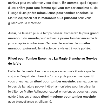
sérieux
peut transformer votre destin.
En somme
, qu’il s’agisse
d’une
prière pour une femme qui veut tomber enceinte
ou de
l’usage d’une
prière miraculeuse pour tomber enceinte
, le
Maître Adjinacou est le
marabout plus puissant
pour vous
guider vers la maternité.
Ainsi
, ne laissez plus le temps passer. Contactez le
plus grand
marabout du monde
pour activer la
priere tomber enceinte
la
plus adaptée à votre âme.
Car
avec le soutien d’un
maitre
marabout puissant
, le miracle de la vie est à votre portée.
Rituel pour Tomber Enceinte : La Magie Blanche au Service
de la Vie
L’attente d’un enfant est un voyage sacré, mais il arrive que le
corps et l’esprit aient besoin d’un coup de pouce mystique. Si
vous cherchez un
rituel pour tomber enceinte
, sachez que les
forces de la nature peuvent être harmonisées pour favoriser la
fertilité. Le Maître Adjinacou, expert en sciences occultes, vous
guide à travers chaque
rituel magique pour tomber enceinte
avec bienveillance et efficacité.