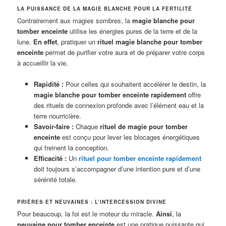
LA PUISSANCE DE LA MAGIE BLANCHE POUR LA FERTILITÉ
Contrairement aux magies sombres, la
magie blanche pour
tomber enceinte
utilise les énergies pures de la terre et de la
lune.
En effet
, pratiquer un
rituel magie blanche pour tomber
enceinte
permet de purifier votre aura et de préparer votre corps
à accueillir la vie.
Rapidité :
Pour celles qui souhaitent accélérer le destin, la
magie blanche pour tomber enceinte rapidement
offre
des rituels de connexion profonde avec l’élément eau et la
terre nourricière.
Savoir-faire :
Chaque
rituel de magie pour tomber
enceinte
est conçu pour lever les blocages énergétiques
qui freinent la conception.
Efficacité :
Un
rituel pour tomber enceinte rapidement
doit toujours s’accompagner d’une intention pure et d’une
sérénité totale.
PRIÈRES ET NEUVAINES : L’INTERCESSION DIVINE
Pour beaucoup, la foi est le moteur du miracle.
Ainsi
, la
neuvaine pour tomber enceinte
est une pratique puissante qui