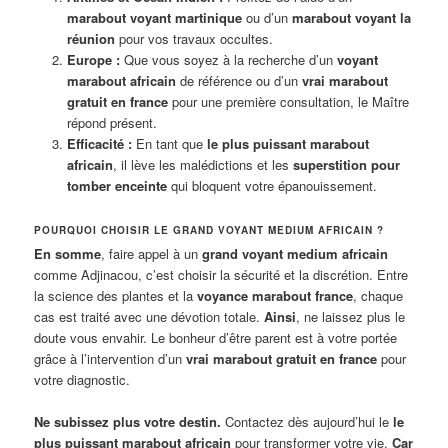
marabout voyant martinique
ou d’un
marabout voyant la
réunion
pour vos travaux occultes.
Europe :
Que vous soyez à la recherche d’un
voyant
marabout africain
de référence ou d’un
vrai marabout
gratuit en france
pour une première consultation, le Maître
répond présent.
Efficacité :
En tant que
le plus puissant marabout
africain
, il lève les malédictions et les
superstition pour
tomber enceinte
qui bloquent votre épanouissement.
POURQUOI CHOISIR LE GRAND VOYANT MEDIUM AFRICAIN ?
En somme
, faire appel à un
grand voyant medium africain
comme Adjinacou, c’est choisir la sécurité et la discrétion. Entre
la science des plantes et la
voyance marabout france
, chaque
cas est traité avec une dévotion totale.
Ainsi
, ne laissez plus le
doute vous envahir. Le bonheur d’être parent est à votre portée
grâce à l’intervention d’un
vrai marabout gratuit en france
pour
votre diagnostic.
Ne subissez plus votre destin.
Contactez dès aujourd’hui le
le
plus puissant marabout africain
pour transformer votre vie.
Car