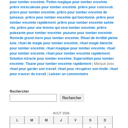
pour tomber enceinte
,
Potion magique pour tomber enceinte
,
prière miraculeuse pour tomber enceinte
,
prière pour concevoir
,
priere pour tomber enceinte
,
prière pour tomber enceinte de
jumeaux
,
prière pour tomber enceinte qui fonctionne
,
prière pour
tomber enceinte rapidement
,
prière pour tomber enceinte sainte
rita
,
prière pour une femme qui veut tomber enceinte
,
prière
puissante pour tomber enceinte
,
psaume pour tomber enceinte
,
Remede grand mere pour tomber enceinte
,
Rituel de fertilité pleine
lune
,
rituel de magie pour tomber enceinte
,
rituel magie blanche
pour tomber enceinte
,
rituel magique pour tomber enceinte
,
rituel
pour tomber enceinte
,
rituel pour tomber enceinte rapidement
,
Solution miracle pour tomber enceinte
,
Superstition pour tomber
enceinte
,
Tisane pour tomber enceinte rapidement
|
Marqué avec
rituel pour garder son travail
,
rituel pour récupérer son étoile
,
rituel
pour trouver du travail
|
Laisser un commentaire
Rechercher
Rechercher
AOÛT 2026
L
M
M
J
V
S
D
1
2