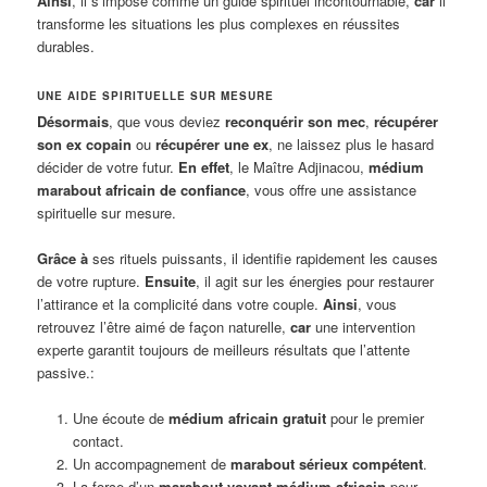
Ainsi
, il s’impose comme un guide spirituel incontournable,
car
il
transforme les situations les plus complexes en réussites
durables.
UNE AIDE SPIRITUELLE SUR MESURE
Désormais
, que vous deviez
reconquérir son mec
,
récupérer
son ex copain
ou
récupérer une ex
, ne laissez plus le hasard
décider de votre futur.
En effet
, le Maître Adjinacou,
médium
marabout africain de confiance
, vous offre une assistance
spirituelle sur mesure.
Grâce à
ses rituels puissants, il identifie rapidement les causes
de votre rupture.
Ensuite
, il agit sur les énergies pour restaurer
l’attirance et la complicité dans votre couple.
Ainsi
, vous
retrouvez l’être aimé de façon naturelle,
car
une intervention
experte garantit toujours de meilleurs résultats que l’attente
passive.:
Une écoute de
médium africain gratuit
pour le premier
contact.
Un accompagnement de
marabout sérieux compétent
.
La force d’un
marabout voyant médium africain
pour