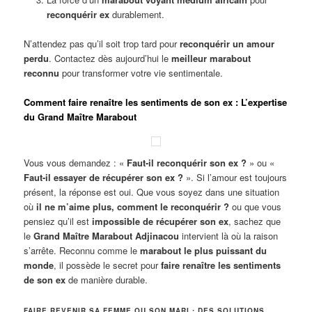
reconquérir ex
durablement.
N’attendez pas qu’il soit trop tard pour
reconquérir un amour
perdu
. Contactez dès aujourd’hui le
meilleur marabout
reconnu
pour transformer votre vie sentimentale.
Comment faire renaître les sentiments de son ex : L’expertise
du Grand Maître Marabout
Vous vous demandez : «
Faut-il reconquérir son ex ?
» ou «
Faut-il essayer de récupérer son ex ?
». Si l’amour est toujours
présent, la réponse est oui. Que vous soyez dans une situation
où
il ne m’aime plus, comment le reconquérir ?
ou que vous
pensiez qu’il est
impossible de récupérer son ex
, sachez que
le
Grand Maître Marabout Adjinacou
intervient là où la raison
s’arrête. Reconnu comme le
marabout le plus puissant du
monde
, il possède le secret pour
faire renaître les sentiments
de son ex
de manière durable.
FAIRE REVENIR SA FEMME OU SON MARI : DES SOLUTIONS