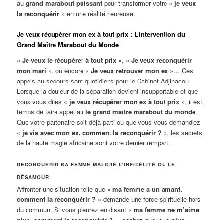
au
grand marabout puissant
pour transformer votre «
je veux
la reconquérir
» en une réalité heureuse.
Je veux récupérer mon ex à tout prix : L’intervention du
Grand Maître Marabout du Monde
«
Je veux le récupérer à tout prix
», «
Je veux reconquérir
mon mari
», ou encore «
Je veux retrouver mon ex
»… Ces
appels au secours sont quotidiens pour le Cabinet Adjinacou.
Lorsque la douleur de la séparation devient insupportable et que
vous vous dites «
je veux récupérer mon ex à tout prix
», il est
temps de faire appel au
le grand maître marabout du monde
.
Que votre partenaire soit déjà parti ou que vous vous demandiez
«
je vis avec mon ex, comment la reconquérir ?
», les secrets
de la haute magie africaine sont votre dernier rempart.
RECONQUÉRIR SA FEMME MALGRÉ L’INFIDÉLITÉ OU LE
DÉSAMOUR
Affronter une situation telle que «
ma femme a un amant,
comment la reconquérir ?
» demande une force spirituelle hors
du commun. Si vous pleurez en disant «
ma femme ne m’aime
plus, comment la reconquérir ?
», sachez que le
le plus