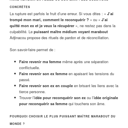
CONCRÈTES
La rupture est parfois le fruit d’une erreur. Si vous dites : «
J’ai
trompé mon mari, comment le reconquérir ?
» ou «
J’ai
quitté mon ex et je veux la récupérer
», ne restez pas dans la
culpabilité. Le
puissant maître médium voyant marabout
Adjinacou propose des rituels de pardon et de réconciliation.
Son savoir-faire permet de :
Faire revenir ma femme
même après une séparation
conflictuelle.
Faire revenir son ex femme
en apaisant les tensions du
passé.
Faire revenir son ex en couple
en brisant les liens avec la
tierce personne.
Trouver l’
idée pour reconquérir son ex
ou l’
idée originale
pour reconquérir sa femme
qui touchera son âme.
POURQUOI CHOISIR LE PLUS PUISSANT MAÎTRE MARABOUT DU
MONDE ?