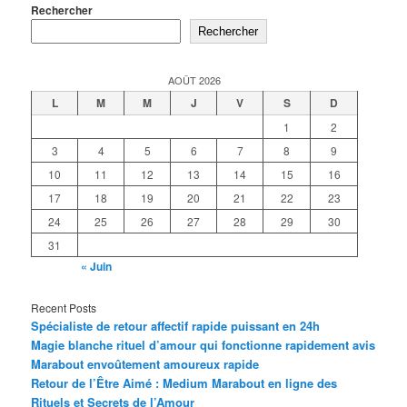
Rechercher
Rechercher
AOÛT 2026
L
M
M
J
V
S
D
1
2
3
4
5
6
7
8
9
10
11
12
13
14
15
16
17
18
19
20
21
22
23
24
25
26
27
28
29
30
31
« Juin
Recent Posts
Spécialiste de retour affectif rapide puissant en 24h
Magie blanche rituel d’amour qui fonctionne rapidement avis
Marabout envoûtement amoureux rapide
Retour de l’Être Aimé : Medium Marabout en ligne des
Rituels et Secrets de l’Amour