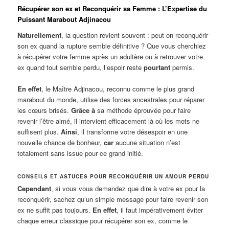
Récupérer son ex et Reconquérir sa Femme : L’Expertise du
Puissant Marabout Adjinacou
Naturellement
, la question revient souvent : peut-on reconquérir
son ex quand la rupture semble définitive ? Que vous cherchiez
à récupérer votre femme après un adultère ou à retrouver votre
ex quand tout semble perdu, l’espoir reste
pourtant
permis.
En effet
, le Maître Adjinacou, reconnu comme le plus grand
marabout du monde, utilise des forces ancestrales pour réparer
les cœurs brisés.
Grâce à
sa méthode éprouvée pour faire
revenir l’être aimé, il intervient efficacement là où les mots ne
suffisent plus.
Ainsi
, il transforme votre désespoir en une
nouvelle chance de bonheur,
car
aucune situation n’est
totalement sans issue pour ce grand initié.
CONSEILS ET ASTUCES POUR RECONQUÉRIR UN AMOUR PERDU
Cependant
, si vous vous demandez que dire à votre ex pour la
reconquérir, sachez qu’un simple message pour faire revenir son
ex ne suffit pas toujours.
En effet
, il faut impérativement éviter
chaque erreur classique pour récupérer son ex, comme le