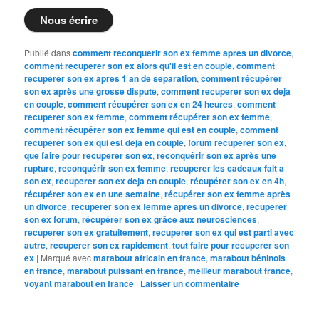
Nous écrire
Publié dans
comment reconquerir son ex femme apres un divorce
,
comment recuperer son ex alors qu'il est en couple
,
comment
recuperer son ex apres 1 an de separation
,
comment récupérer
son ex après une grosse dispute
,
comment recuperer son ex deja
en couple
,
comment récupérer son ex en 24 heures
,
comment
recuperer son ex femme
,
comment récupérer son ex femme
,
comment récupérer son ex femme qui est en couple
,
comment
recuperer son ex qui est deja en couple
,
forum recuperer son ex
,
que faire pour recuperer son ex
,
reconquérir son ex après une
rupture
,
reconquérir son ex femme
,
recuperer les cadeaux fait a
son ex
,
recuperer son ex deja en couple
,
récupérer son ex en 4h
,
récupérer son ex en une semaine
,
récupérer son ex femme après
un divorce
,
recuperer son ex femme apres un divorce
,
recuperer
son ex forum
,
récupérer son ex grâce aux neurosciences
,
recuperer son ex gratuitement
,
recuperer son ex qui est parti avec
autre
,
recuperer son ex rapidement
,
tout faire pour recuperer son
ex
|
Marqué avec
marabout africain en france
,
marabout béninois
en france
,
marabout puissant en france
,
meilleur marabout france
,
voyant marabout en france
|
Laisser un commentaire