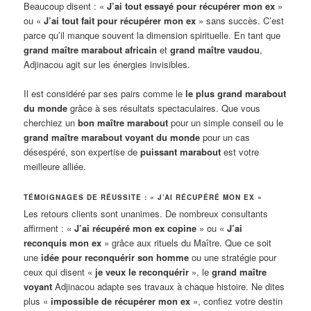
Beaucoup disent : «
J’ai tout essayé pour récupérer mon ex
»
ou «
J’ai tout fait pour récupérer mon ex
» sans succès. C’est
parce qu’il manque souvent la dimension spirituelle. En tant que
grand maître marabout africain
et
grand maître vaudou
,
Adjinacou agit sur les énergies invisibles.
Il est considéré par ses pairs comme le
le plus grand marabout
du monde
grâce à ses résultats spectaculaires. Que vous
cherchiez un
bon maître marabout
pour un simple conseil ou le
grand maître marabout voyant du monde
pour un cas
désespéré, son expertise de
puissant marabout
est votre
meilleure alliée.
TÉMOIGNAGES DE RÉUSSITE : « J’AI RÉCUPÉRÉ MON EX »
Les retours clients sont unanimes. De nombreux consultants
affirment : «
J’ai récupéré mon ex copine
» ou «
J’ai
reconquis mon ex
» grâce aux rituels du Maître. Que ce soit
une
idée pour reconquérir son homme
ou une stratégie pour
ceux qui disent «
je veux le reconquérir
», le
grand maître
voyant
Adjinacou adapte ses travaux à chaque histoire. Ne dites
plus «
impossible de récupérer mon ex
», confiez votre destin