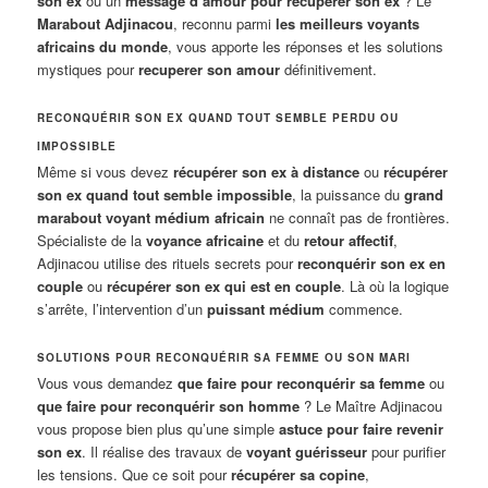
son ex
ou un
message d’amour pour récupérer son ex
? Le
Marabout Adjinacou
, reconnu parmi
les meilleurs voyants
africains du monde
, vous apporte les réponses et les solutions
mystiques pour
recuperer son amour
définitivement.
RECONQUÉRIR SON EX QUAND TOUT SEMBLE PERDU OU
IMPOSSIBLE
Même si vous devez
récupérer son ex à distance
ou
récupérer
son ex quand tout semble impossible
, la puissance du
grand
marabout voyant médium africain
ne connaît pas de frontières.
Spécialiste de la
voyance africaine
et du
retour affectif
,
Adjinacou utilise des rituels secrets pour
reconquérir son ex en
couple
ou
récupérer son ex qui est en couple
. Là où la logique
s’arrête, l’intervention d’un
puissant médium
commence.
SOLUTIONS POUR RECONQUÉRIR SA FEMME OU SON MARI
Vous vous demandez
que faire pour reconquérir sa femme
ou
que faire pour reconquérir son homme
? Le Maître Adjinacou
vous propose bien plus qu’une simple
astuce pour faire revenir
son ex
. Il réalise des travaux de
voyant guérisseur
pour purifier
les tensions. Que ce soit pour
récupérer sa copine
,