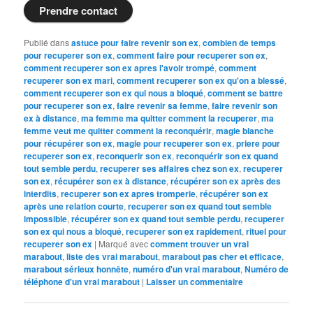
Prendre contact
Publié dans
astuce pour faire revenir son ex
,
combien de temps
pour recuperer son ex
,
comment faire pour recuperer son ex
,
comment recuperer son ex apres l'avoir trompé
,
comment
recuperer son ex mari
,
comment recuperer son ex qu'on a blessé
,
comment recuperer son ex qui nous a bloqué
,
comment se battre
pour recuperer son ex
,
faire revenir sa femme
,
faire revenir son
ex à distance
,
ma femme ma quitter comment la recuperer
,
ma
femme veut me quitter comment la reconquérir
,
magie blanche
pour récupérer son ex
,
magie pour recuperer son ex
,
priere pour
recuperer son ex
,
reconquerir son ex
,
reconquérir son ex quand
tout semble perdu
,
recuperer ses affaires chez son ex
,
recuperer
son ex
,
récupérer son ex à distance
,
récupérer son ex après des
interdits
,
recuperer son ex apres tromperie
,
récupérer son ex
après une relation courte
,
recuperer son ex quand tout semble
impossible
,
récupérer son ex quand tout semble perdu
,
recuperer
son ex qui nous a bloqué
,
recuperer son ex rapidement
,
rituel pour
recuperer son ex
|
Marqué avec
comment trouver un vrai
marabout
,
liste des vrai marabout
,
marabout pas cher et efficace
,
marabout sérieux honnête
,
numéro d'un vrai marabout
,
Numéro de
téléphone d'un vrai marabout
|
Laisser un commentaire