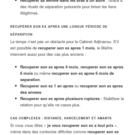
Recuperer sa femme dans les bras d un autre
: Grâce à
des rituels de séparation puissants pour briser les liens
illégitimes.
RÉCUPÉRER SON EX APRÈS UNE LONGUE PÉRIODE DE
SÉPARATION
Le temps n’est pas un obstacle pour le Cabinet Adjinacou. S’il
est possible de
recuperer son ex apres 1 mois
, le Maître
intervient aussi pour des cas plus anciens :
Recuperer son ex apres 4 mois
,
recuperer son ex apres
6 mois
ou même
recuperer son ex apres 6 mois de
separation
.
Recuperer son ex 1 an apres
ou
recuperer son ex apres
des annees
.
Recuperer son ex apres plusieurs ruptures
: Stabiliser la
relation pour qu’elle ne casse plus.
CAS COMPLEXES : DISTANCE, HARCÈLEMENT ET AMANTS
Si vous vous dites «
je veux recuperer son ex a tout prix
»,
même dans des contextes difficiles comme
recuperer son ex