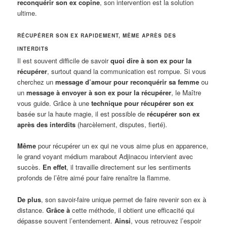
reconquérir son ex copine
, son intervention est la solution
ultime.
RÉCUPÉRER SON EX RAPIDEMENT, MÊME APRÈS DES
INTERDITS
Il est souvent difficile de savoir
quoi dire à son ex pour la
récupérer
, surtout quand la communication est rompue. Si vous
cherchez un
message d’amour pour reconquérir sa femme
ou
un
message à envoyer à son ex pour la récupérer
, le Maître
vous guide. Grâce à une
technique pour récupérer son ex
basée sur la haute magie, il est possible de
récupérer son ex
après des interdits
(harcèlement, disputes, fierté).
Même
pour récupérer un ex qui ne vous aime plus en apparence,
le grand voyant médium marabout Adjinacou intervient avec
succès.
En effet
, il travaille directement sur les sentiments
profonds de l’être aimé pour faire renaître la flamme.
De plus
, son savoir-faire unique permet de faire revenir son ex à
distance.
Grâce à
cette méthode, il obtient une efficacité qui
dépasse souvent l’entendement.
Ainsi
, vous retrouvez l’espoir