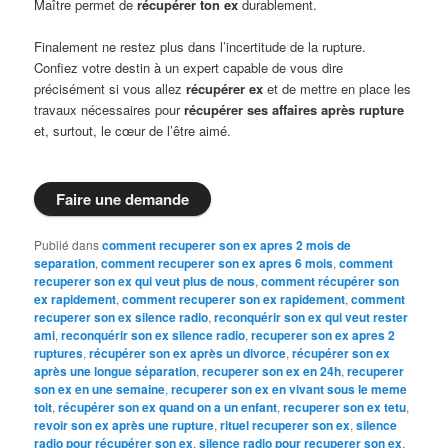
Maître permet de
récupérer ton ex
durablement.
Finalement ne restez plus dans l’incertitude de la rupture.
Confiez votre destin à un expert capable de vous dire
précisément si vous allez
récupérer ex
et de mettre en place les
travaux nécessaires pour
récupérer ses affaires après rupture
et, surtout, le cœur de l’être aimé.
Faire une demande
Publié dans
comment recuperer son ex apres 2 mois de
separation
,
comment recuperer son ex apres 6 mois
,
comment
recuperer son ex qui veut plus de nous
,
comment récupérer son
ex rapidement
,
comment recuperer son ex rapidement
,
comment
recuperer son ex silence radio
,
reconquérir son ex qui veut rester
ami
,
reconquérir son ex silence radio
,
recuperer son ex apres 2
ruptures
,
récupérer son ex après un divorce
,
récupérer son ex
après une longue séparation
,
recuperer son ex en 24h
,
recuperer
son ex en une semaine
,
recuperer son ex en vivant sous le meme
toit
,
récupérer son ex quand on a un enfant
,
recuperer son ex tetu
,
revoir son ex après une rupture
,
rituel recuperer son ex
,
silence
radio pour récupérer son ex
,
silence radio pour recuperer son ex
,