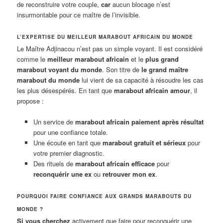
de reconstruire votre couple,
car
aucun blocage n’est
insurmontable pour ce maître de l’invisible.
L’EXPERTISE DU MEILLEUR MARABOUT AFRICAIN DU MONDE
Le Maître Adjinacou n’est pas un simple voyant. Il est considéré
comme le
meilleur marabout africain
et le
plus grand
marabout voyant du monde
. Son titre de
le grand maître
marabout du monde
lui vient de sa capacité à résoudre les cas
les plus désespérés. En tant que
marabout africain amour
, il
propose :
Un service de
marabout africain paiement après résultat
pour une confiance totale.
Une écoute en tant que
marabout gratuit et sérieux
pour
votre premier diagnostic.
Des rituels de
marabout africain efficace
pour
reconquérir une ex
ou
retrouver mon ex
.
POURQUOI FAIRE CONFIANCE AUX GRANDS MARABOUTS DU
MONDE ?
Si vous cherchez
activement que faire pour reconquérir une