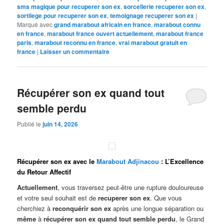
sms magique pour recuperer son ex
,
sorcellerie recuperer son ex
,
sortilege pour recuperer son ex
,
temoignage recuperer son ex
|
Marqué avec
grand marabout africain en france
,
marabout connu
en france
,
marabout france ouvert actuellement
,
marabout france
paris
,
marabout reconnu en france
,
vrai marabout gratuit en
france
|
Laisser un commentaire
Récupérer son ex quand tout
semble perdu
Publié le
juin 14, 2026
Récupérer son ex avec le
Marabout Adjinacou
: L’Excellence
du Retour Affectif
Actuellement
, vous traversez peut-être une rupture douloureuse
et votre seul souhait est de
recuperer son ex
. Que vous
cherchiez à
reconquérir son ex
après une longue séparation ou
même
à
récupérer son ex quand tout semble perdu
, le Grand