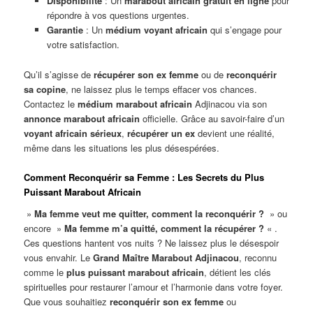
Disponibilité
: Un
marabout africain gratuit en ligne
pour
répondre à vos questions urgentes.
Garantie
: Un
médium voyant africain
qui s’engage pour
votre satisfaction.
Qu’il s’agisse de
récupérer son ex femme
ou de
reconquérir
sa copine
, ne laissez plus le temps effacer vos chances.
Contactez le
médium marabout africain
Adjinacou via son
annonce marabout africain
officielle. Grâce au savoir-faire d’un
voyant africain sérieux
,
récupérer un ex
devient une réalité,
même dans les situations les plus désespérées.
Comment Reconquérir sa Femme : Les Secrets du Plus
Puissant Marabout Africain
»
Ma femme veut me quitter, comment la reconquérir ?
» ou
encore »
Ma femme m’a quitté, comment la récupérer ?
« .
Ces questions hantent vos nuits ? Ne laissez plus le désespoir
vous envahir. Le
Grand Maître Marabout Adjinacou
, reconnu
comme le
plus puissant marabout africain
, détient les clés
spirituelles pour restaurer l’amour et l’harmonie dans votre foyer.
Que vous souhaitiez
reconquérir son ex femme
ou