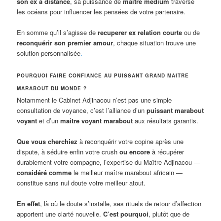
son ex à distance
, sa puissance de
maitre medium
traverse
les océans pour influencer les pensées de votre partenaire.
En somme qu’il s’agisse de
recuperer ex relation courte
ou de
reconquérir son premier amour
, chaque situation trouve une
solution personnalisée
.
POURQUOI FAIRE CONFIANCE AU PUISSANT GRAND MAITRE
MARABOUT DU MONDE ?
Notamment le Cabinet Adjinacou n’est pas une simple
consultation de voyance, c’est l’alliance d’un
puissant marabout
voyant
et d’un
maitre voyant marabout
aux résultats garantis.
Que vous cherchiez
à reconquérir votre copine après une
dispute, à séduire enfin votre crush
ou encore
à récupérer
durablement votre compagne, l’expertise du Maître Adjinacou —
considéré comme
le meilleur maître marabout africain —
constitue sans nul doute votre meilleur atout.
En effet
, là où le doute s’installe, ses rituels de retour d’affection
apportent une clarté nouvelle.
C’est pourquoi
, plutôt que de