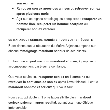
son ex mari
.
Retrouver son ex apres des annees
ou
retrouver son ex
apres plusieurs mois
.
Agir sur les signes astrologiques complexes :
recuperer un
homme lion
,
recuperer un homme scorpion
ou
recuperer son ex verseau
.
UN MARABOUT SÉRIEUX HONNÊTE POUR VOTRE RÉUSSITE
Étant donné que la réputation du Maître Adjinacou repose sur
chaque
témoignage marabout sérieux
de ses clients.
En tant que
voyant medium marabout africain
, il propose un
accompagnement basé sur la confiance.
Que vous souhaitiez
recuperer son ex en 1 semaine
ou
retrouver la confiance de son ex
après l’avoir blessé, il est le
marabout honnete et serieux
qu’il vous faut.
Pour ceux qui doutent, il offre la possibilité d’un
marabout
serieux paiement apres resultat
, garantissant une éthique
irréprochable.