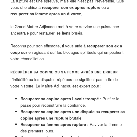
La rupture est une épreuve, mais elle n’est pas irréversible. Que
vous cherchiez à
recuperer son ex apres rupture
ou à
recuperer sa femme apres un divorce
,
le Grand Maître Adjinacou met à votre service une puissance
ancestrale pour restaurer les liens brisés.
Reconnu pour son efficacité, il vous aide à
recuperer son ex a
coup sur
en agissant sur les blocages spirituels qui empêchent
votre réconciliation.
RÉCUPÉRER SA COPINE OU SA FEMME APRÈS UNE ERREUR
L’infidélité ou les disputes répétées ne signifient pas la fin de
votre histoire. Le Maître Adjinacou est expert pour :
Recuperer sa copine apres l avoir trompé
: Purifier le
passé pour reconstruire la confiance.
Recuperer sa copine apres une dispute
ou
recuperer sa
copine apres une rupture
brutale.
Recuperer sa femme apres rupture
: Raviver la flamme
des premiers jours.