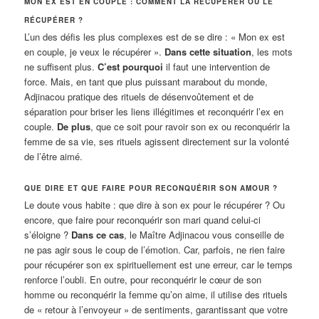
MON EX EST EN COUPLE : COMMENT LA RÉCUPÉRER OU LE
RÉCUPÉRER ?
L’un des défis les plus complexes est de se dire : « Mon ex est
en couple, je veux le récupérer ».
Dans cette situation
, les mots
ne suffisent plus.
C’est pourquoi
il faut une intervention de
force. Mais, en tant que plus puissant marabout du monde,
Adjinacou pratique des rituels de désenvoûtement et de
séparation pour briser les liens illégitimes et reconquérir l’ex en
couple.
De plus
, que ce soit pour ravoir son ex ou reconquérir la
femme de sa vie, ses rituels agissent directement sur la volonté
de l’être aimé.
QUE DIRE ET QUE FAIRE POUR RECONQUÉRIR SON AMOUR ?
Le doute vous habite : que dire à son ex pour le récupérer ? Ou
encore, que faire pour reconquérir son mari quand celui-ci
s’éloigne ?
Dans ce cas
, le Maître Adjinacou vous conseille de
ne pas agir sous le coup de l’émotion. Car, parfois, ne rien faire
pour récupérer son ex spirituellement est une erreur, car le temps
renforce l’oubli. En outre, pour reconquérir le cœur de son
homme ou reconquérir la femme qu’on aime, il utilise des rituels
de « retour à l’envoyeur » de sentiments, garantissant que votre